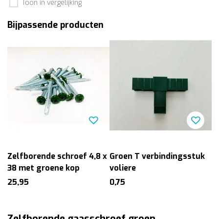
Toon in vergelijking
Bijpassende producten
Zelfborende schroef 4,8 x
Groen T verbindingsstuk
38 met groene kop
voliere
25,95
0,75
Zelfborende gaasschroef groen