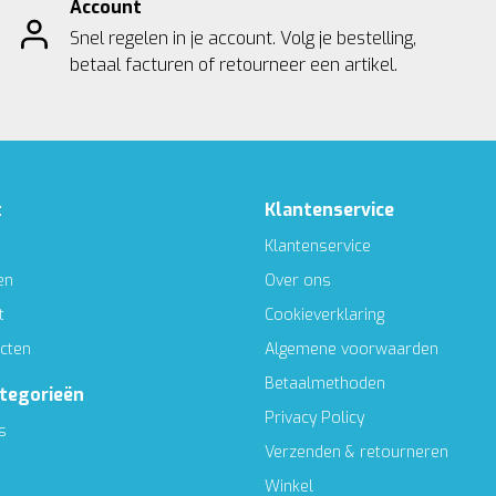
Account
Snel regelen in je account. Volg je bestelling,
betaal facturen of retourneer een artikel.
t
Klantenservice
Klantenservice
en
Over ons
t
Cookieverklaring
ucten
Algemene voorwaarden
Betaalmethoden
ategorieën
Privacy Policy
s
Verzenden & retourneren
Winkel