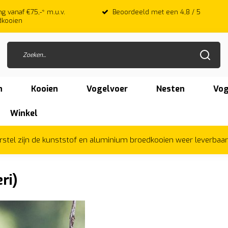
d met een 4,8 / 5
Veilig & Achteraf betalen met Afterpay
n
Kooien
Vogelvoer
Nesten
Vog
Winkel
herstel zijn de kunststof en aluminium broedkooien weer leverbaa
ri)