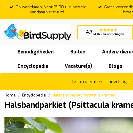
d
Gratis verzending vanaf €75,-* m.u.v.
Beoordeel
broedkooien
4.7
24.379 beoordelingen
Benodigdheden
Buiten
Andere diere
Encyclopedie
Vacature(s)
Blogs
I.v.m. operatie en langdurig 
Home
Encyclopedie
Halsbandparkiet (Psittacula krameri)
Halsbandparkiet (Psittacula krame