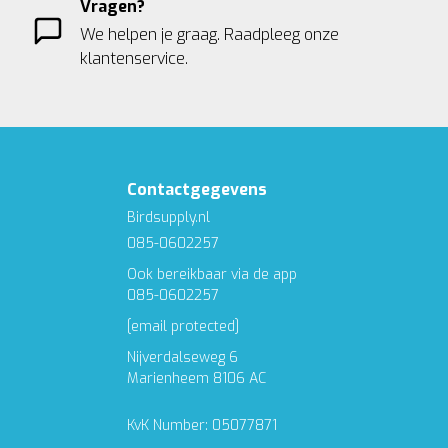
Vragen?
We helpen je graag. Raadpleeg onze
klantenservice.
Contactgegevens
Birdsupply.nl
085-0602257
Ook bereikbaar via de app
085-0602257
[email protected]
Nijverdalseweg 6
Marienheem 8106 AC
KvK Number: 05077871