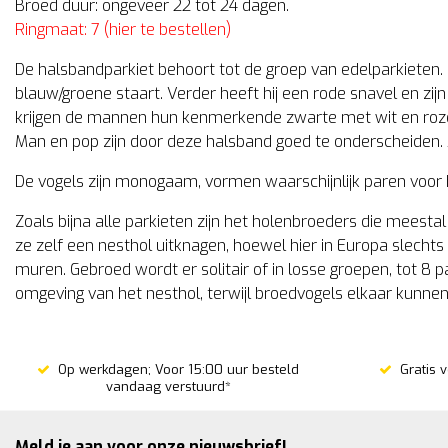
Broed duur: ongeveer 22 tot 24 dagen.
Ringmaat: 7 (hier te bestellen)
De halsbandparkiet behoort tot de groep van edelparkieten
blauw/groene staart. Verder heeft hij een rode snavel en zijn
krijgen de mannen hun kenmerkende zwarte met wit en roze 
Man en pop zijn door deze halsband goed te onderscheiden. 
De vogels zijn monogaam, vormen waarschijnlijk paren voor h
Zoals bijna alle parkieten zijn het holenbroeders die mees
ze zelf een nesthol uitknagen, hoewel hier in Europa slechts 
muren. Gebroed wordt er solitair of in losse groepen, tot 8 pa
omgeving van het nesthol, terwijl broedvogels elkaar kunnen
Op werkdagen; Voor 15:00 uur besteld
Gratis 
vandaag verstuurd*
Meld je aan voor onze nieuwsbrief!