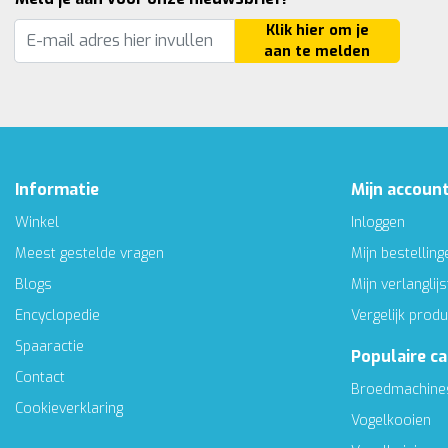
Klik hier om je
aan te melden
Informatie
Mijn accoun
Winkel
Inloggen
Meest gestelde vragen
Mijn bestelling
Blogs
Mijn verlanglijs
Encyclopedie
Vergelijk prod
Spaaractie
Populaire c
Contact
Broedmachine
Cookieverklaring
Vogelkooien