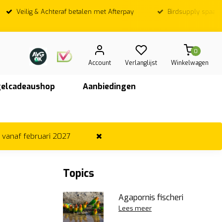
Birdsupply spaarpunt bij elke euro
Op werkdagen; Voo
vandaag ve
0
Account
Verlanglijst
Winkelwagen
elcadeaushop
Aanbiedingen
r vanaf februari 2027
Topics
Agapornis fischeri
Lees meer