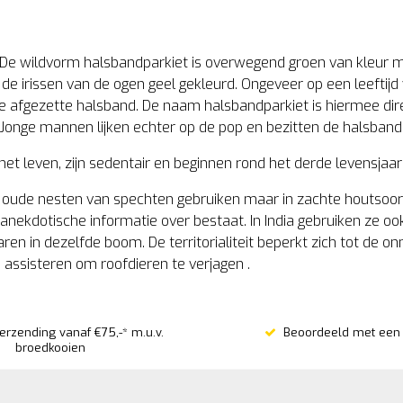
. De wildvorm halsbandparkiet is overwegend groen van kleur 
 de irissen van de ogen geel gekleurd. Ongeveer op een leeftijd 
afgezette halsband. De naam halsbandparkiet is hiermee dire
Jonge mannen lijken echter op de pop en bezitten de halsband 
et leven, zijn sedentair en beginnen rond het derde levensjaar
tal oude nesten van spechten gebruiken maar in zachte houtsoo
anekdotische informatie over bestaat. In India gebruiken ze ook
ren in dezelfde boom. De territorialiteit beperkt zich tot de on
 assisteren om roofdieren te verjagen .
verzending vanaf €75,-* m.u.v.
Beoordeeld met een 
broedkooien