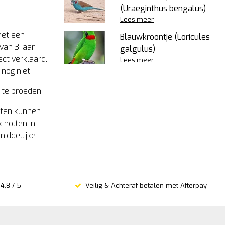
(Uraeginthus bengalus)
Lees meer
met een
Blauwkroontje (Loricules
van 3 jaar
galgulus)
ct verklaard.
Lees meer
nog niet.
 te broeden.
rten kunnen
 holten in
middellijke
4,8 / 5
Veilig & Achteraf betalen met Afterpay