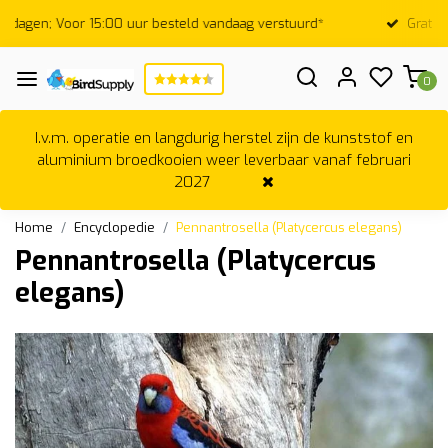
rd*
Gratis verzending vanaf €75,-* m.u.v. broedkooien
0
I.v.m. operatie en langdurig herstel zijn de kunststof en
aluminium broedkooien weer leverbaar vanaf februari
2027
Home
Encyclopedie
Pennantrosella (Platycercus elegans)
Pennantrosella (Platycercus
elegans)