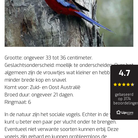
Grootte: ongeveer 33 tot 36 centimeter.
Geslachtsonderscheid: moeilijk te onderscheiden. Over het
4.7
algemeen zijn de vrouwtjes wat kleiner en hebben een
minder brede kop en snavel
Komt voor: Zuid- en Oost Australië
Broed duur: ongeveer 21 dagen.
gebaseerd
op 3174
Ringmaat: 6
beoordelinge
In de natuur zijn het sociale vogels. Echter in de volière
kunt u beter een paar per vlucht onder te brengen.
Eventueel niet verwante soorten kunnen erbij. Deze
vogels zijn gehard en kunnen probleemloos de