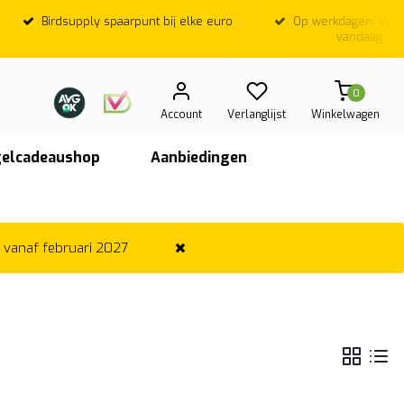
Birdsupply spaarpunt bij elke euro
Op werkdagen; Voor
vandaag ver
0
Account
Verlanglijst
Winkelwagen
elcadeaushop
Aanbiedingen
r vanaf februari 2027