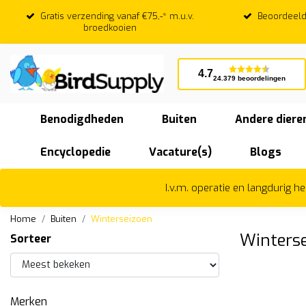
Gratis verzending vanaf €75,-* m.u.v.
Beoordeeld
broedkooien
4.7
24.379 beoordelingen
Benodigdheden
Buiten
Andere diere
Encyclopedie
Vacature(s)
Blogs
I.v.m. operatie en langdurig 
Home
Buiten
Winterseizoen
Winters
Sorteer
Merken