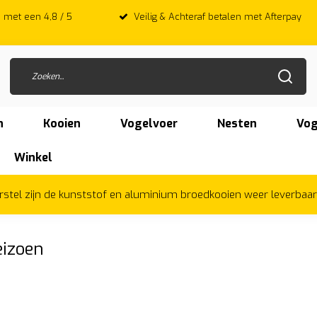
 met een 4,8 / 5
Veilig & Achteraf betalen met Afterpay
n
Kooien
Vogelvoer
Nesten
Vog
Winkel
herstel zijn de kunststof en aluminium broedkooien weer leverbaa
eizoen