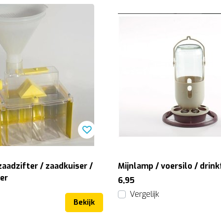
aadzifter / zaadkuiser /
Mijnlamp / voersilo / drink
er
6,95
Vergelijk
Bekijk