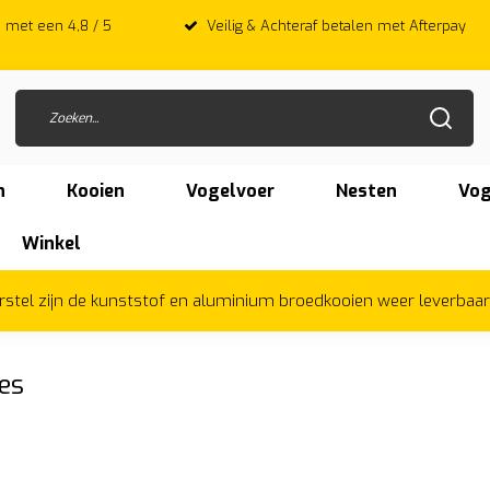
 met een 4,8 / 5
Veilig & Achteraf betalen met Afterpay
n
Kooien
Vogelvoer
Nesten
Vog
Winkel
herstel zijn de kunststof en aluminium broedkooien weer leverbaa
es