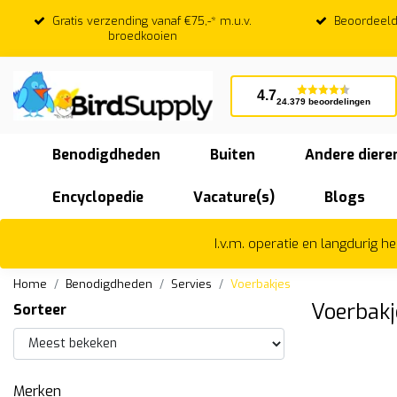
Gratis verzending vanaf €75,-* m.u.v.
Beoordeeld
broedkooien
4.7
24.379 beoordelingen
Benodigdheden
Buiten
Andere diere
Encyclopedie
Vacature(s)
Blogs
I.v.m. operatie en langdurig 
Home
Benodigdheden
Servies
Voerbakjes
Voerbakj
Sorteer
Merken