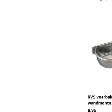
RVS voerbak
wandmonta
8,95