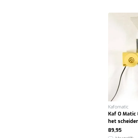
Kafomatic
Kaf O Matic
het scheiden
vogelzaad
89,95