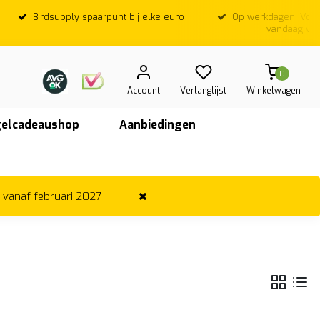
Birdsupply spaarpunt bij elke euro
Op werkdagen; Voor
vandaag ver
0
Account
Verlanglijst
Winkelwagen
elcadeaushop
Aanbiedingen
r vanaf februari 2027