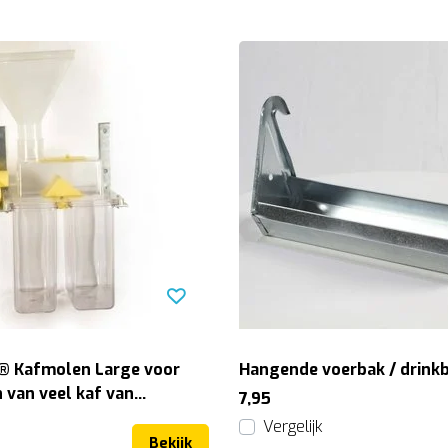
 ® Kafmolen Large voor
Hangende voerbak / drink
 van veel kaf van
7,95
Vergelijk
Bekijk