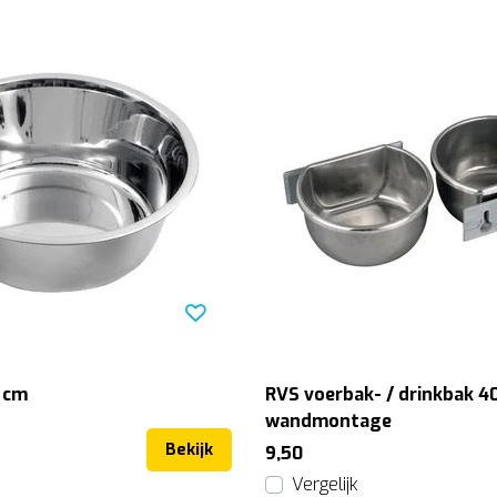
3 cm
RVS voerbak- / drinkbak 4
wandmontage
Bekijk
9,50
Vergelijk