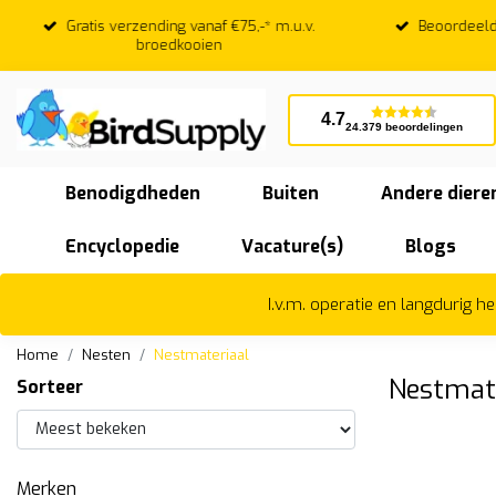
Gratis verzending vanaf €75,-* m.u.v.
Beoordeeld
broedkooien
4.7
24.379 beoordelingen
Benodigdheden
Buiten
Andere diere
Encyclopedie
Vacature(s)
Blogs
I.v.m. operatie en langdurig 
Home
Nesten
Nestmateriaal
Nestmat
Sorteer
Merken