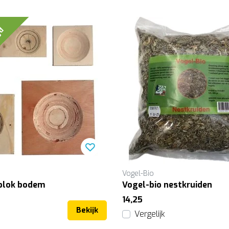
agd
Vogel-Bio
blok bodem
Vogel-bio nestkruiden
14,25
Bekijk
Vergelijk