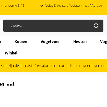
 met een 4,8 / 5
Veilig & Achteraf betalen met Afterpay
n
Kooien
Vogelvoer
Nesten
Vog
Winkel
herstel zijn de kunststof en aluminium broedkooien weer leverbaa
eriaal