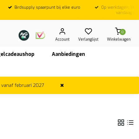
Birdsupply spaarpunt bij elke euro
Op werkdagen; Voor
vandaag ver
0
Account
Verlanglijst
Winkelwagen
elcadeaushop
Aanbiedingen
r vanaf februari 2027