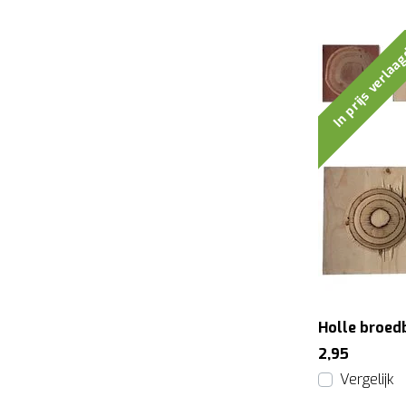
In prijs verla
Holle broed
2,95
Vergelijk