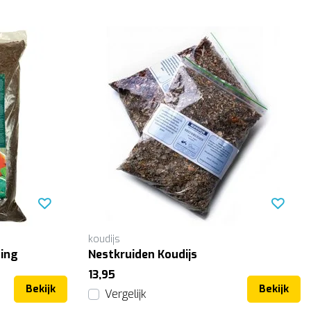
koudijs
ding
Nestkruiden Koudijs
13,95
Bekijk
Bekijk
Vergelijk