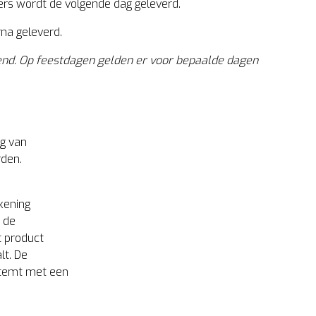
ders wordt de volgende dag geleverd.
rna geleverd.
eend. Op feestdagen gelden er voor bepaalde dagen
ag van
rden.
kening
 de
t product
lt. De
stemt met een