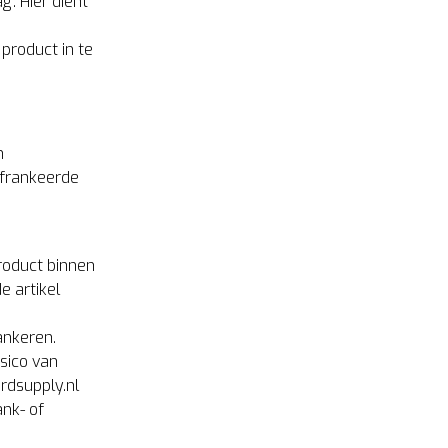
. Hier dient
product in te
n
efrankeerde
product binnen
e artikel
ankeren.
isico van
rdsupply.nl
nk- of