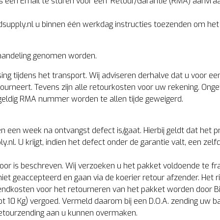
een Email te sturen voor een ‘Retour/Garantie (RMA) aanvraag’
rdsupply.nl u binnen één werkdag instructies toezenden om het 
behandeling genomen worden.
ing tijdens het transport. Wij adviseren derhalve dat u voor ee
tourneert. Tevens zijn alle retourkosten voor uw rekening. Ong
geldig RMA nummer worden te allen tijde geweigerd.
en een week na ontvangst defect is/gaat. Hierbij geldt dat het 
.nl. U krijgt, indien het defect onder de garantie valt, een zelfd
oor is beschreven. Wij verzoeken u het pakket voldoende te fr
iet geaccepteerd en gaan via de koerier retour afzender. Het r
zendkosten voor het retourneren van het pakket worden door Bi
ot 10 Kg) vergoed. Vermeld daarom bij een D.O.A. zending uw ba
retourzending aan u kunnen overmaken.