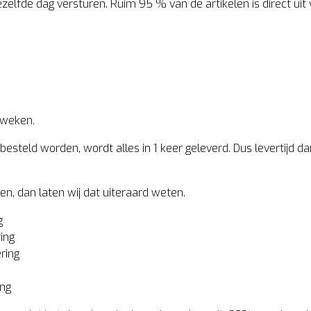
dezelfde dag versturen. Ruim 95 % van de artikelen is direct uit
 weken.
steld worden, wordt alles in 1 keer geleverd. Dus levertijd dan 
en, dan laten wij dat uiteraard weten.
g
ing
ring
ing