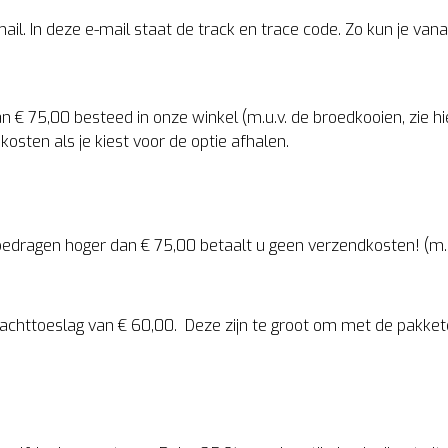
il. In deze e-mail staat de track en trace code. Zo kun je va
n € 75,00 besteed in onze winkel (m.u.v. de broedkooien, zie
osten als je kiest voor de optie afhalen.
bedragen hoger dan € 75,00 betaalt u geen verzendkosten! (m.u
rachttoeslag van € 60,00. Deze zijn te groot om met de pakke