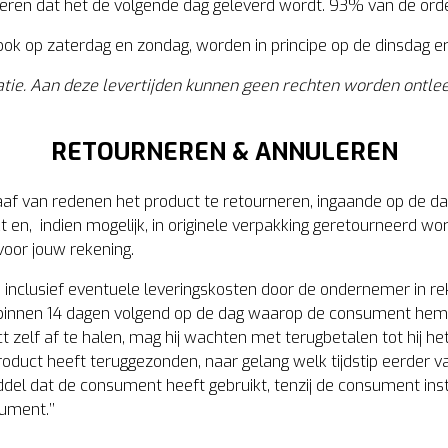
anderen dat het de volgende dag geleverd wordt. 93% van de or
ook op zaterdag en zondag, worden in principe op de dinsdag e
catie. Aan deze levertijden kunnen geen rechten worden ontl
RETOURNEREN & ANNULEREN
aaf van redenen het product te retourneren, ingaande op de d
 en, indien mogelijk, in originele verpakking geretourneerd wo
voor jouw rekening.
inclusief eventuele leveringskosten door de ondernemer in re
h binnen 14 dagen volgend op de dag waarop de consument hem
 zelf af te halen, mag hij wachten met terugbetalen tot hij he
oduct heeft teruggezonden, naar gelang welk tijdstip eerder va
ddel dat de consument heeft gebruikt, tenzij de consument in
ument.’’