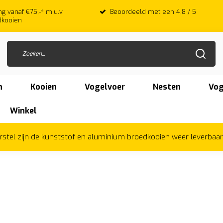
 met een 4,8 / 5
Veilig & Achteraf betalen met Afterpay
n
Kooien
Vogelvoer
Nesten
Vog
Winkel
herstel zijn de kunststof en aluminium broedkooien weer leverbaa