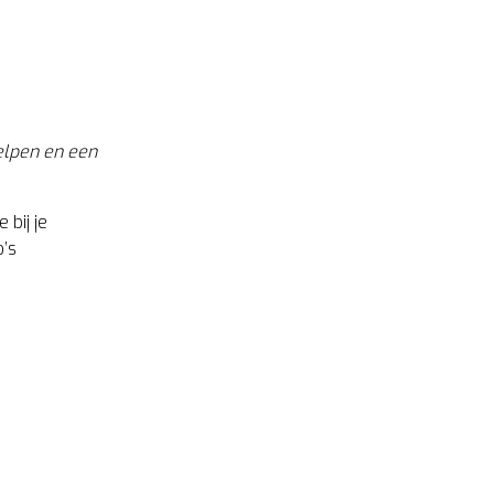
helpen en een
 bij je
o’s