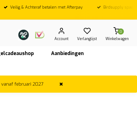
Birdsupply spaarpunt bij elke euro
Op werkdagen; Voor
vandaag ver
0
Account
Verlanglijst
Winkelwagen
elcadeaushop
Aanbiedingen
r vanaf februari 2027