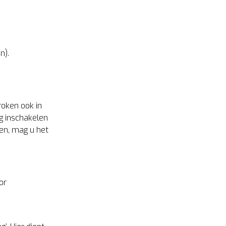
n).
roken ook in
g inschakelen
den, mag u het
or