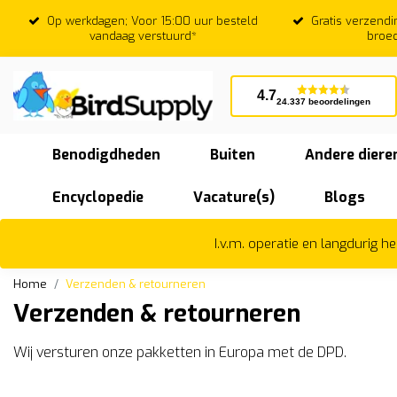
Gratis verzending vanaf €75,-* m.u.v.
Beoordeeld
broedkooien
4.7
24.337 beoordelingen
Benodigdheden
Buiten
Andere diere
Encyclopedie
Vacature(s)
Blogs
I.v.m. operatie en langdurig 
Home
Verzenden & retourneren
Verzenden & retourneren
Wij versturen onze pakketten in Europa met de DPD.