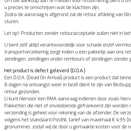
Om uw aankoop aan te melden voor retournering dient u ons 
u precies te omschrijven wat de klachten zijn.
Zodra de aanvraag is afgerond zal de retour afdeling van Bi
sturen.
Let op!: Producten zonder retouracceptatie zullen niet in 
U bent zelf altijd verantwoordelijk voor schade en/of vermiss
transportverzekering zorgt indien u een pakketje aan ons re
zendingen, zendingen onder rembours of zendingen zonder 
Het product is defect geleverd (D.O.A.)
Een D.O.A. (Dead On Arrival) product is een product dat binn
8 dagen na ontvangst weer in bezit dient te zijn van Birdsupply
retour gezonden.
U kunt hiervoor een RMA aanvraag indienen door zoals hierv
Pakketten die niet of onvoldoende gefrankeerd zijn worden n
verzending is geheel voor rekening van de afzender. De ver
volgens het standaard PostNL tarief van maximaal € 4,95 (t
gironummer, zodat wij de door u gemaakte kosten voor de 