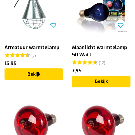
Armatuur warmtelamp
Maanlicht warmtelamp
Beoordeling:
4.6 uit 5 sterren
50 Watt
(7)
Beoordeling:
4.5 uit 5 ster
15,95
(12)
7,95
Bekijk
Bekijk