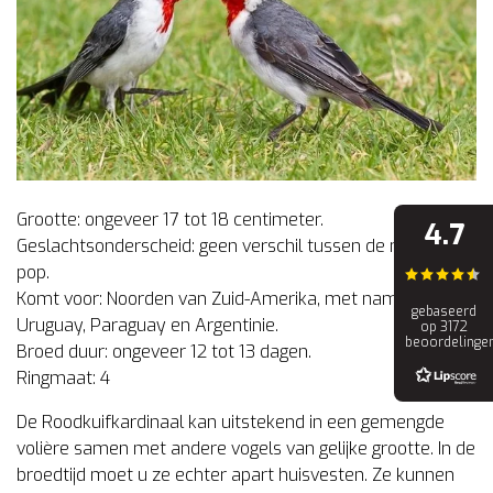
Grootte: ongeveer 17 tot 18 centimeter.
4.7
Geslachtsonderscheid: geen verschil tussen de man en de
pop.
Komt voor: Noorden van Zuid-Amerika, met name Bolivia,
gebaseerd
Uruguay, Paraguay en Argentinie.
op 3172
beoordelinge
Broed duur: ongeveer 12 tot 13 dagen.
Ringmaat: 4
De Roodkuifkardinaal kan uitstekend in een gemengde
volière samen met andere vogels van gelijke grootte. In de
broedtijd moet u ze echter apart huisvesten. Ze kunnen