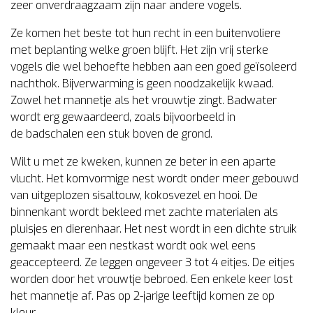
zeer onverdraagzaam zijn naar andere vogels.
Ze komen het beste tot hun recht in een buitenvoliere
met beplanting welke groen blijft. Het zijn vrij sterke
vogels die wel behoefte hebben aan een goed geïsoleerd
nachthok. Bijverwarming is geen noodzakelijk kwaad.
Zowel het mannetje als het vrouwtje zingt. Badwater
wordt erg gewaardeerd, zoals bijvoorbeeld in
de
badschalen
een stuk boven de grond.
Wilt u met ze kweken, kunnen ze beter in een aparte
vlucht. Het komvormige nest wordt onder meer gebouwd
van uitgeplozen sisaltouw,
kokosvezel
en hooi. De
binnenkant wordt bekleed met zachte materialen als
pluisjes en
dierenhaar
. Het nest wordt in een dichte struik
gemaakt maar een
nestkast
wordt ook wel eens
geaccepteerd. Ze leggen ongeveer 3 tot 4 eitjes. De eitjes
worden door het vrouwtje bebroed. Een enkele keer lost
het mannetje af. Pas op 2-jarige leeftijd komen ze op
kleur.