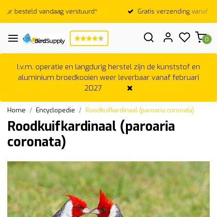
rd*
Gratis verzending vanaf €75,-* m.u.v. broedkooien
0
I.v.m. operatie en langdurig herstel zijn de kunststof en
aluminium broedkooien weer leverbaar vanaf februari
2027
Home
Encyclopedie
Roodkuifkardinaal (paroaria coronata)
Roodkuifkardinaal (paroaria
coronata)