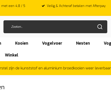
 met een 4,8 / 5
Veilig & Achteraf betalen met Afterpay
n
Kooien
Vogelvoer
Nesten
Vog
Winkel
herstel zijn de kunststof en aluminium broedkooien weer leverbaa
en