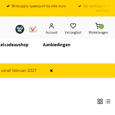
Birdsupply spaarpunt bij elke euro
Op werkdagen; Voor
vandaag ver
0
Account
Verlanglijst
Winkelwagen
elcadeaushop
Aanbiedingen
r vanaf februari 2027