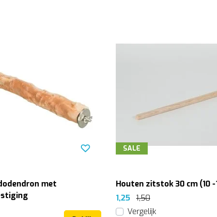
SALE
ododendron met
Houten zitstok 30 cm (10 
stiging
1,25
1,50
Vergelijk