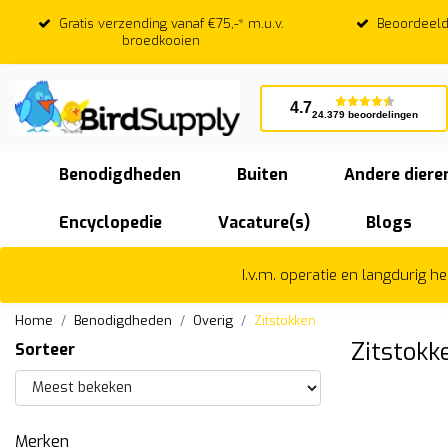
Gratis verzending vanaf €75,-* m.u.v.
Beoordeeld
broedkooien
4.7
24.379 beoordelingen
Benodigdheden
Buiten
Andere diere
Encyclopedie
Vacature(s)
Blogs
I.v.m. operatie en langdurig 
Home
Benodigdheden
Overig
Zitstokken
Zitstokk
Sorteer
Merken