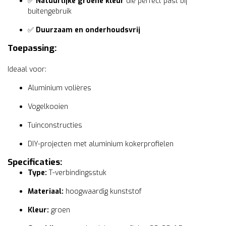
✅
Natuurlijke groene kleur
die perfect past bij
buitengebruik
✅
Duurzaam en onderhoudsvrij
Toepassing:
Ideaal voor:
Aluminium volières
Vogelkooien
Tuinconstructies
DIY-projecten met aluminium kokerprofielen
Specificaties:
Type:
T-verbindingsstuk
Materiaal:
hoogwaardig kunststof
Kleur:
groen