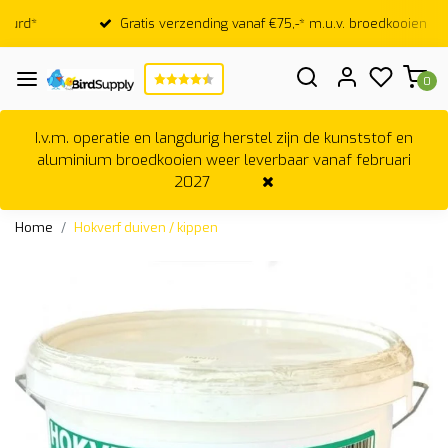
Gratis verzending vanaf €75,-* m.u.v. broedkooien
0
I.v.m. operatie en langdurig herstel zijn de kunststof en
aluminium broedkooien weer leverbaar vanaf februari
2027
Home
Hokverf duiven / kippen