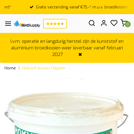
Gratis verzending vanaf €75,-* m.u.v. broedkooien
0
I.v.m. operatie en langdurig herstel zijn de kunststof en
aluminium broedkooien weer leverbaar vanaf februari
2027
Home
Hokverf duiven / kippen