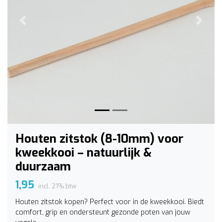
Vorige
Volge
Houten zitstok (8-10mm) voor
kweekkooi – natuurlijk &
duurzaam
1,95
incl. 21% btw
Houten zitstok kopen? Perfect voor in de kweekkooi. Biedt
comfort, grip en ondersteunt gezonde poten van jouw