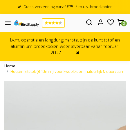
Gratis verzending vanaf €75,-* m.u.v. broedkooien
0
I.v.m. operatie en langdurig herstel zijn de kunststof en
aluminium broedkooien weer leverbaar vanaf februari
2027
Home
Houten zitstok (8-10mm) voor kweekkooi – natuurlijk & duurzaam