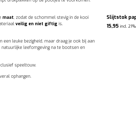
helpt drukplekken op de pootjes te voorkomen.
Slijtstok pa
te
maat
, zodat de schommel stevig in de kooi
ateriaal
veilig en niet giftig
is.
15,95
incl. 21
n een leuke bezigheid, maar draag je ook bij aan
 natuurlijke leefomgeving na te bootsen en
clusief speeltouw.
veral ophangen.