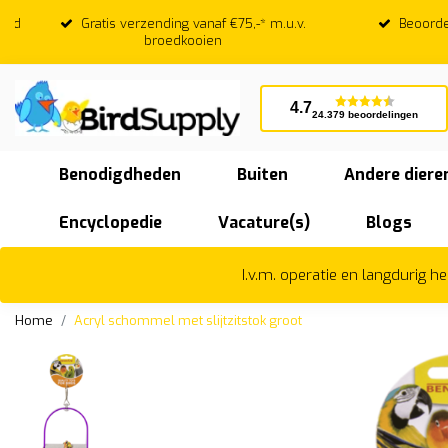
Gratis verzending vanaf €75,-* m.u.v.
Beoordeeld
broedkooien
4.7
24.379 beoordelingen
Benodigdheden
Buiten
Andere diere
Encyclopedie
Vacature(s)
Blogs
I.v.m. operatie en langdurig 
Home
Acryl schommel met slijtzitstok groot