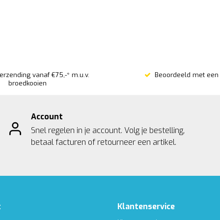
verzending vanaf €75,-* m.u.v.
Beoordeeld met een 
broedkooien
Account
Snel regelen in je account. Volg je bestelling,
betaal facturen of retourneer een artikel.
t
Klantenservice