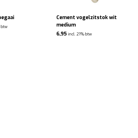
pegaai
Cement vogelzitstok wit
medium
% btw
6,95
incl. 21% btw