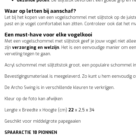
Gezonde poten
: De slijtstok bevordert een goede grip en 
Waar op letten bij aanschaf?
Let bij het kopen van een vogelschommel met slijtstok op de juis
past en je vogel comfortabel kan zitten. Controleer ook dat het m
Een must-have voor elke vogelkooi
Met een vogelschommel met slijtstok geef je jouw vogel niet allee
zijn
verzorging en welzijn
. Het is een eenvoudige manier om een
verveling tegen te gaan.
Acryl schommel met slijtzitstok groot, een populaire schommel in
Bevestigingsmateriaal is meegeleverd. Zo kunt u hem eenvoudig o
De Archo Swing is in verschillende kleuren te verkrijgen.
Kleur op de foto kan afwijken
Lengte x Breedte x Hoogte (cm)
22
x 2,5 x 34
Geschikt voor middelgrote papegaaien
SPAARACTIE 18 PIONNEN