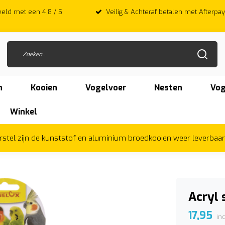
 met een 4,8 / 5
Veilig & Achteraf betalen met Afterpay
n
Kooien
Vogelvoer
Nesten
Vog
Winkel
herstel zijn de kunststof en aluminium broedkooien weer leverbaa
Acryl 
17,95
in