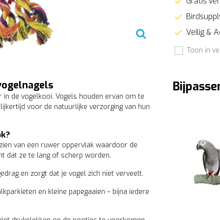
Gratis ver
Birdsupply
Veilig & 
Toon in ve
vogelnagels
Bijpasse
r in de vogelkooi. Vogels houden ervan om te
jkertijd voor de natuurlijke verzorging van hun
ok?
oorzien van een ruwer oppervlak waardoor de
omt dat ze te lang of scherp worden.
drag en zorgt dat je vogel zich niet verveelt.
alkparkieten en kleine papegaaien – bijna iedere