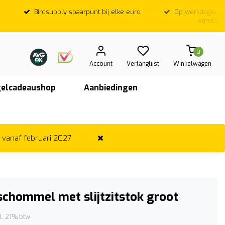
Birdsupply spaarpunt bij elke euro
Op werkdagen; Voor
vandaag ver
0
Account
Verlanglijst
Winkelwagen
elcadeaushop
Aanbiedingen
r vanaf februari 2027
schommel met slijtzitstok groot
cl. 21% btw