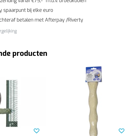
zending vanaf €75,-* m.u.v. broedkooien
 spaarpunt bij elke euro
Achteraf betalen met Afterpay /Riverty
rgelijking
nde producten