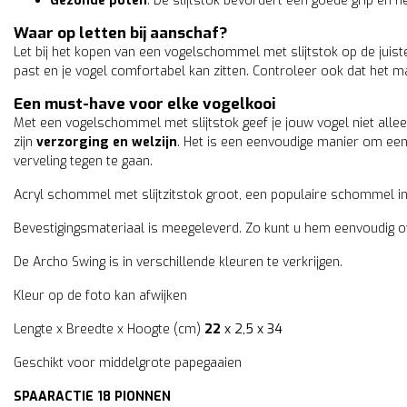
Gezonde poten
: De slijtstok bevordert een goede grip en 
Waar op letten bij aanschaf?
Let bij het kopen van een vogelschommel met slijtstok op de juis
past en je vogel comfortabel kan zitten. Controleer ook dat het m
Een must-have voor elke vogelkooi
Met een vogelschommel met slijtstok geef je jouw vogel niet allee
zijn
verzorging en welzijn
. Het is een eenvoudige manier om een
verveling tegen te gaan.
Acryl schommel met slijtzitstok groot, een populaire schommel in
Bevestigingsmateriaal is meegeleverd. Zo kunt u hem eenvoudig o
De Archo Swing is in verschillende kleuren te verkrijgen.
Kleur op de foto kan afwijken
Lengte x Breedte x Hoogte (cm)
22
x 2,5 x 34
Geschikt voor middelgrote papegaaien
SPAARACTIE 18 PIONNEN