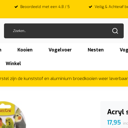
 met een 4,8 / 5
Veilig & Achteraf betalen met Afterpay
n
Kooien
Vogelvoer
Nesten
Vog
Winkel
herstel zijn de kunststof en aluminium broedkooien weer leverbaa
Acryl 
17,95
in