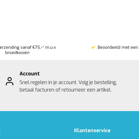
verzending vanaf €75,-* m.u.v.
Beoordeeld met een 
broedkooien
Account
Snel regelen in je account. Volg je bestelling,
betaal facturen of retourneer een artikel.
t
Klantenservice