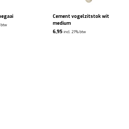
pegaai
Cement vogelzitstok wit
medium
% btw
6,95
incl. 21% btw