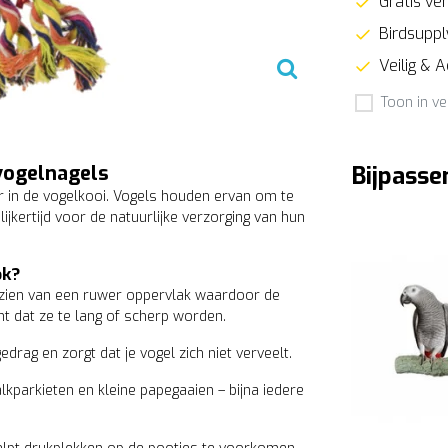
Gratis ver
Birdsupply
Veilig & 
Toon in ve
vogelnagels
Bijpasse
r in de vogelkooi. Vogels houden ervan om te
jkertijd voor de natuurlijke verzorging van hun
ok?
oorzien van een ruwer oppervlak waardoor de
omt dat ze te lang of scherp worden.
drag en zorgt dat je vogel zich niet verveelt.
alkparkieten en kleine papegaaien – bijna iedere