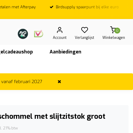
Birdsupply spaarpunt bij elke euro
Op werkdagen; Voor
vandaag ver
0
Account
Verlanglijst
Winkelwagen
elcadeaushop
Aanbiedingen
r vanaf februari 2027
schommel met slijtzitstok groot
cl. 21% btw