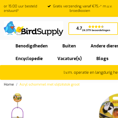
Gratis verzending vanaf €75,-* m.u.v.
Beoordeeld
broedkooien
4.7
24.379 beoordelingen
Benodigdheden
Buiten
Andere diere
Encyclopedie
Vacature(s)
Blogs
I.v.m. operatie en langdurig 
Home
Acryl schommel met slijtzitstok groot