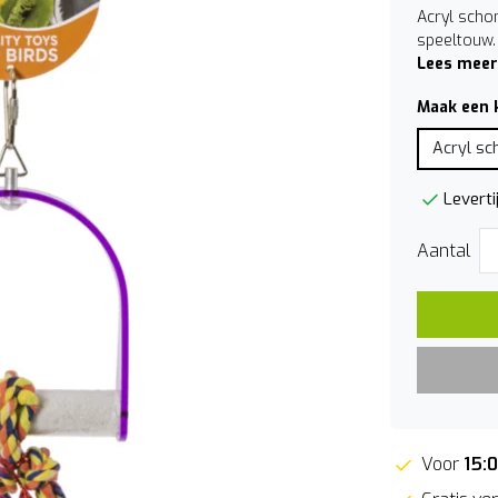
Acryl scho
speeltouw.
Lees meer
Maak een 
Acryl sc
Leverti
Aantal
Voor
15: