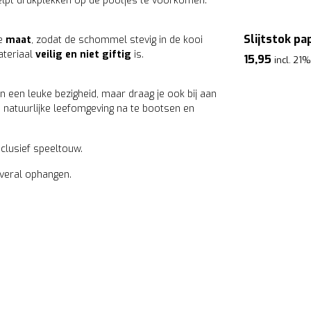
helpt drukplekken op de pootjes te voorkomen.
Slijtstok pa
te
maat
, zodat de schommel stevig in de kooi
ateriaal
veilig en niet giftig
is.
15,95
incl. 21
n een leuke bezigheid, maar draag je ook bij aan
 natuurlijke leefomgeving na te bootsen en
clusief speeltouw.
veral ophangen.