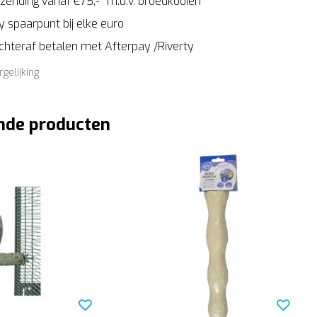
zending vanaf €75,-* m.u.v. broedkooien
 spaarpunt bij elke euro
Achteraf betalen met Afterpay /Riverty
rgelijking
nde producten