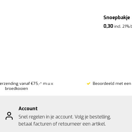
Snoepbakje
0,30
incl. 21% 
verzending vanaf €75,-* m.u.v.
Beoordeeld met een 
broedkooien
Account
Snel regelen in je account. Volg je bestelling,
betaal facturen of retourneer een artikel.