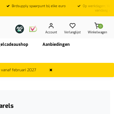
Birdsupply spaarpunt bij elke euro
Op werkdagen; Voor
vandaag ver
0
Account
Verlanglijst
Winkelwagen
elcadeaushop
Aanbiedingen
r vanaf februari 2027
arels