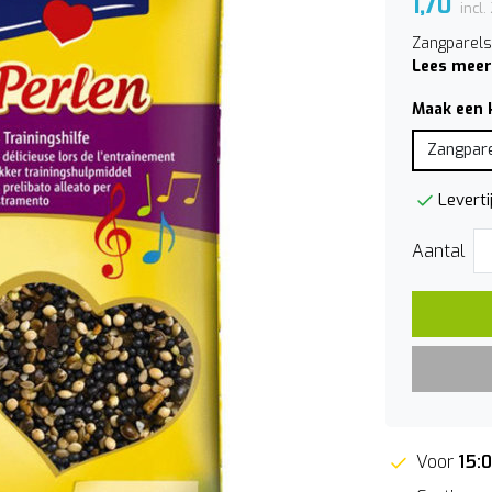
1,70
incl
Zangparel
Lees meer
Maak een 
Zangpar
Leverti
Aantal
Voor
15: