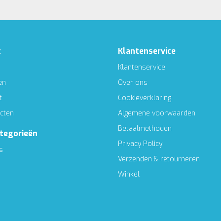
t
Klantenservice
Klantenservice
en
Over ons
t
Cookieverklaring
ucten
Algemene voorwaarden
Betaalmethoden
ategorieën
Privacy Policy
s
Verzenden & retourneren
Winkel