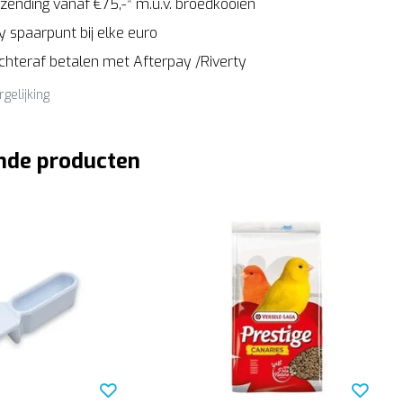
zending vanaf €75,-* m.u.v. broedkooien
 spaarpunt bij elke euro
Achteraf betalen met Afterpay /Riverty
rgelijking
nde producten