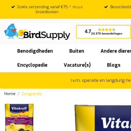
Gratis verzending vanaf €75,-* m.u.v.
Beoordeeld
broedkooien
4.7
24.379 beoordelingen
Benodigdheden
Buiten
Andere diere
Encyclopedie
Vacature(s)
Blogs
I.v.m. operatie en langdurig 
Home
Zangparels