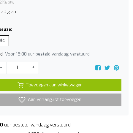
. 21% btw
s 20 gram
keuze:
els
Voor 15:00 uur besteld vandaag verstuurd
jd
-
+
Toevoegen aan winkelwagen
Aan verlanglijst toevoegen
00
uur besteld, vandaag verstuurd