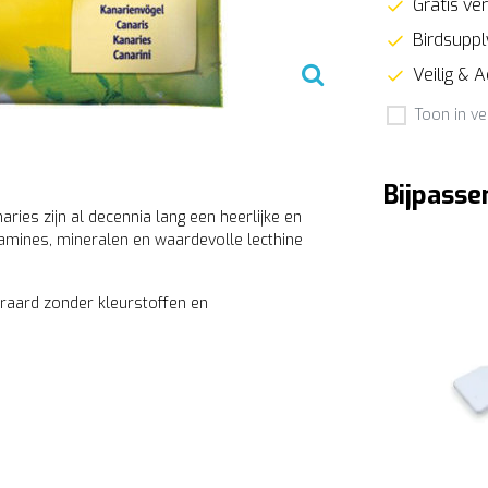
Gratis ver
Birdsupply
Veilig & 
Toon in ve
Bijpasse
ries zijn al decennia lang een heerlijke en
tamines, mineralen en waardevolle lecthine
teraard zonder kleurstoffen en