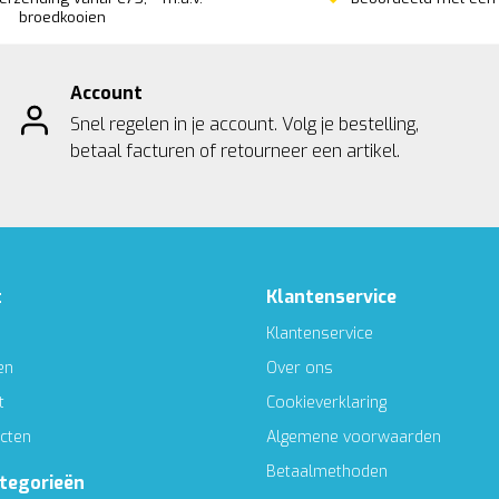
broedkooien
Account
Snel regelen in je account. Volg je bestelling,
betaal facturen of retourneer een artikel.
t
Klantenservice
Klantenservice
en
Over ons
t
Cookieverklaring
ucten
Algemene voorwaarden
Betaalmethoden
ategorieën