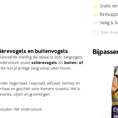
Gratis ver
Birdsupply
Veilig & 
Toon in ve
ièrevogels en buitenvogels
Bijpasse
alanceerde voeding die ideaal is voor zangvogels.
 ondersteunt zowel
volièrevogels
als
buiten- of
 die hun prachtige zang volop laten horen.
onder negerzaad, raapzaad, witzaad, hennep en
erbaar en geschikt voor kleinere snavels. Het is
naries, sijzen en groenlingen.
 houden. Het ondersteunt: