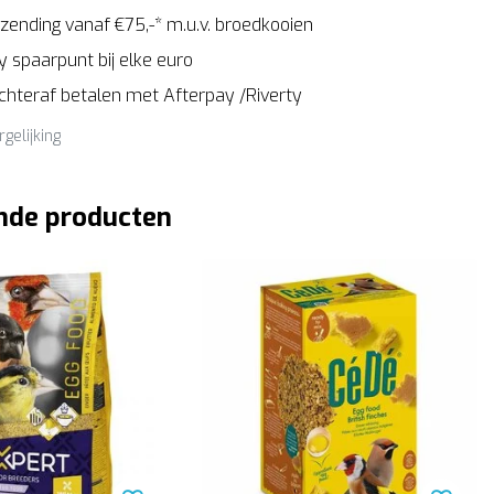
zending vanaf €75,-* m.u.v. broedkooien
 spaarpunt bij elke euro
Achteraf betalen met Afterpay /Riverty
rgelijking
nde producten