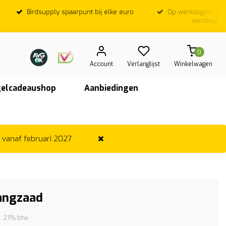
Birdsupply spaarpunt bij elke euro
Op werkdagen; Voor
vandaag ver
0
Account
Verlanglijst
Winkelwagen
elcadeaushop
Aanbiedingen
r vanaf februari 2027
angzaad
l. 21% btw