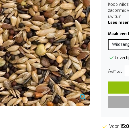
Koop wildz
zadenmix v
uw tuin.
Lees meer
Maak een 
Wildzang
Leverti
Aantal
Voor
15: