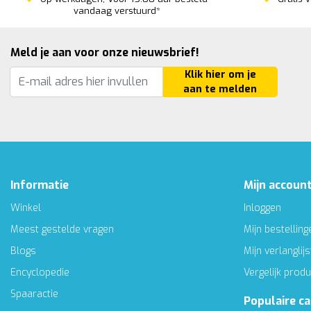
vandaag verstuurd*
Meld je aan voor onze nieuwsbrief!
Klik hier om je
aan te melden
Informatie
Mijn accoun
Winkel
Inloggen
Meest gestelde vragen
Mijn bestelling
Blogs
Mijn verlanglijs
Encyclopedie
Vergelijk prod
Spaaractie
Populaire c