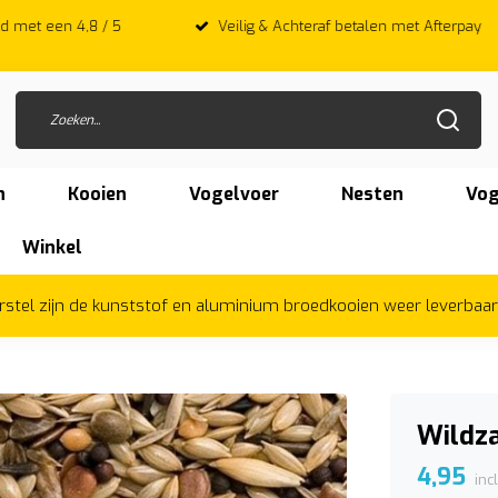
 met een 4,8 / 5
Veilig & Achteraf betalen met Afterpay
n
Kooien
Vogelvoer
Nesten
Vog
Winkel
herstel zijn de kunststof en aluminium broedkooien weer leverbaa
Wildz
4,95
inc