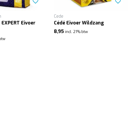
n
Cede
 EXPERT Eivoer
Cédé Eivoer Wildzang
8,95
incl. 21% btw
 btw