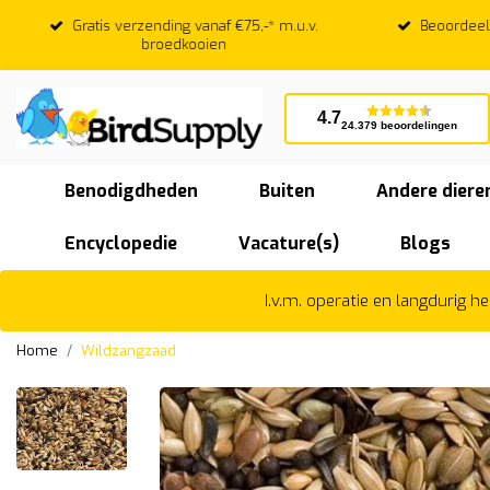
Gratis verzending vanaf €75,-* m.u.v.
Beoordeeld
broedkooien
4.7
24.379 beoordelingen
Benodigdheden
Buiten
Andere diere
Encyclopedie
Vacature(s)
Blogs
I.v.m. operatie en langdurig 
Home
Wildzangzaad