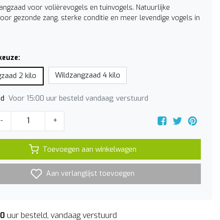
angzaad voor volièrevogels en tuinvogels. Natuurlijke
oor gezonde zang, sterke conditie en meer levendige vogels in
keuze:
Wildzangzaad 4 kilo
zaad 2 kilo
Voor 15:00 uur besteld vandaag verstuurd
jd
-
+
Toevoegen aan winkelwagen
Aan verlanglijst toevoegen
00
uur besteld, vandaag verstuurd