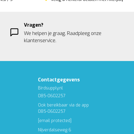
Vragen?
We helpen je graag. Raadpleeg onze
klantenservice.
Contactgegevens
Birdsupply.nl
085-0602257
Ook bereikbaar via de app
085-0602257
[email protected]
Nijverdalseweg 6