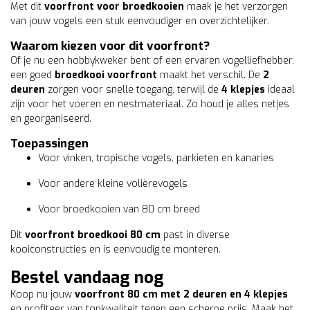
Met dit
voorfront voor broedkooien
maak je het verzorgen
van jouw vogels een stuk eenvoudiger en overzichtelijker.
Waarom kiezen voor dit voorfront?
Of je nu een hobbykweker bent of een ervaren vogelliefhebber,
een goed
broedkooi voorfront
maakt het verschil. De
2
deuren
zorgen voor snelle toegang, terwijl de
4 klepjes
ideaal
zijn voor het voeren en nestmateriaal. Zo houd je alles netjes
en georganiseerd.
Toepassingen
Voor vinken, tropische vogels, parkieten en kanaries
Voor andere kleine volièrevogels
Voor broedkooien van 80 cm breed
Dit
voorfront broedkooi 80 cm
past in diverse
kooiconstructies en is eenvoudig te monteren.
Bestel vandaag nog
Koop nu jouw
voorfront 80 cm met 2 deuren en 4 klepjes
en profiteer van topkwaliteit tegen een scherpe prijs. Maak het