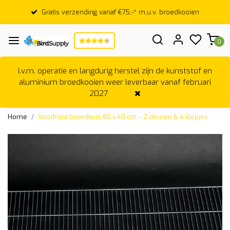
Gratis verzending vanaf €75,-* m.u.v. broedkooien
0
I.v.m. operatie en langdurig herstel zijn de kunststof en
aluminium broedkooien weer leverbaar vanaf februari
2027
Home
Voorfront broedkooi 80 x 40 cm – 2 deuren & 4 klepjes