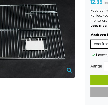
12,35
in
Koop een v
Perfect vo
monteren.
Lees meer
Maak een 
Voorfron
Leverti
Aantal