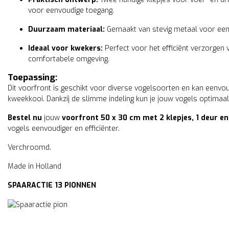
voor eenvoudige toegang.
Duurzaam materiaal:
Gemaakt van stevig metaal voor een l
Ideaal voor kwekers:
Perfect voor het efficiënt verzorgen 
Plastic zitstok 40 cm wit
comfortabele omgeving.
0,95
incl. 21% btw
Toepassing:
Dit voorfront is geschikt voor diverse vogelsoorten en kan een
kweekkooi. Dankzij de slimme indeling kun je jouw vogels optimaa
Bestel nu
jouw
voorfront 50 x 30 cm met 2 klepjes, 1 deur en
vogels eenvoudiger en efficiënter.
Verchroomd.
Made in Holland
SPAARACTIE 13 PIONNEN