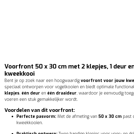
Voorfront 50 x 30 cm met 2 klepjes, 1 deur en
kweekkooi
Bent je op zoek naar een hoogwaardig
voorfront voor jouw kw
speciaal ontworpen voor vogelkooien en biedt optimale functional
klepjes
,
één deur
en
één draaideur
, waardoor je eenvoudig toe
voeren een stuk gemakkelijker wordt.
Voordelen van dit voorfront:
Perfecte pasvorm:
Met de afmeting van
50 x 30 cm
past 
kweekkooien.
Praktisch ontwerp:
Twee handige klepjes voor voer- en dr