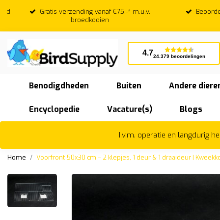
Gratis verzending vanaf €75,-* m.u.v.
Beoordeeld
broedkooien
4.7
24.379 beoordelingen
Benodigdheden
Buiten
Andere diere
Encyclopedie
Vacature(s)
Blogs
I.v.m. operatie en langdurig 
Home
Voorfront 50x30 cm – 2 klepjes, 1 deur & 1 draaideur | Kweekk