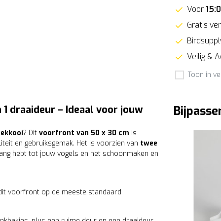
Voor
15:
Gratis ver
Birdsupply
Veilig & 
Toon in ve
 1 draaideur – Ideaal voor jouw
Bijpasse
eekkooi
? Dit
voorfront van 50 x 30 cm
is
iteit en gebruiksgemak. Het is voorzien van
twee
gang hebt tot jouw vogels en het schoonmaken en
dit voorfront op de meeste standaard
inkbakjes, plus een ruime deur en een draaideur