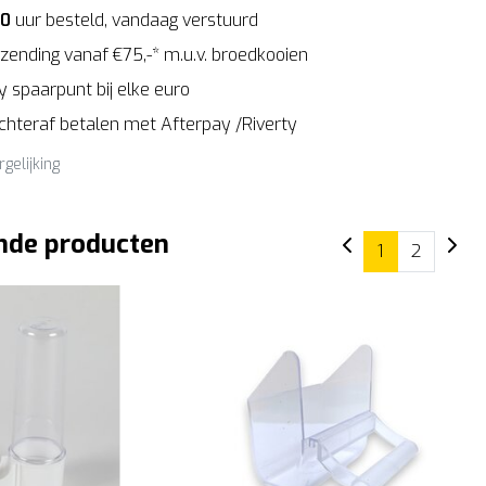
00
uur besteld, vandaag verstuurd
zending vanaf €75,-* m.u.v. broedkooien
 spaarpunt bij elke euro
Achteraf betalen met Afterpay /Riverty
rgelijking
nde producten
1
2