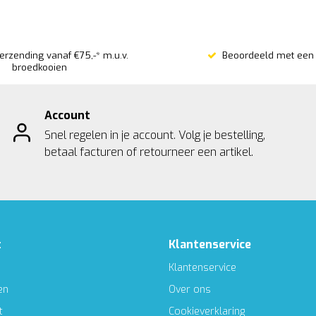
verzending vanaf €75,-* m.u.v.
Beoordeeld met een 
broedkooien
Account
Snel regelen in je account. Volg je bestelling,
betaal facturen of retourneer een artikel.
t
Klantenservice
Klantenservice
en
Over ons
t
Cookieverklaring