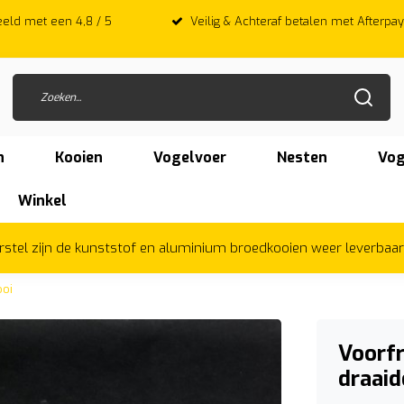
 met een 4,8 / 5
Veilig & Achteraf betalen met Afterpay
n
Kooien
Vogelvoer
Nesten
Vog
Winkel
herstel zijn de kunststof en aluminium broedkooien weer leverbaa
ooi
Voorfr
draaid