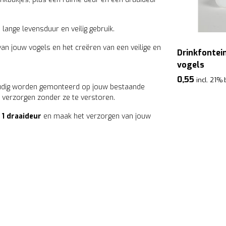
ange levensduur en veilig gebruik.
van jouw vogels en het creëren van een veilige en
Voorhangnest / keizersnest
Drinkfontein
vogels
3,50
incl. 21% btw
0,55
incl. 21%
voudig worden gemonteerd op jouw bestaande
l verzorgen zonder ze te verstoren.
 1 draaideur
en maak het verzorgen van jouw