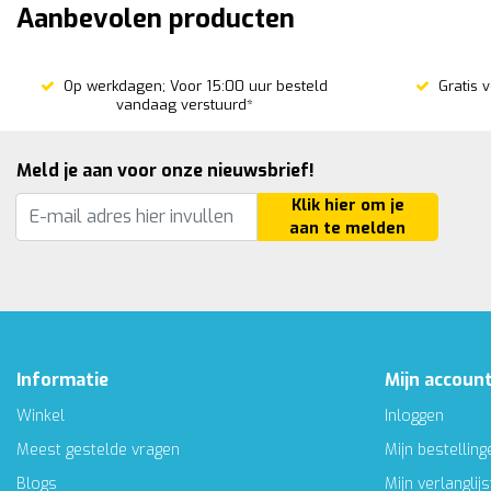
Aanbevolen producten
Op werkdagen; Voor 15:00 uur besteld
Gratis 
vandaag verstuurd*
Meld je aan voor onze nieuwsbrief!
Klik hier om je
aan te melden
Informatie
Mijn accoun
Winkel
Inloggen
Meest gestelde vragen
Mijn bestelling
Blogs
Mijn verlanglijs