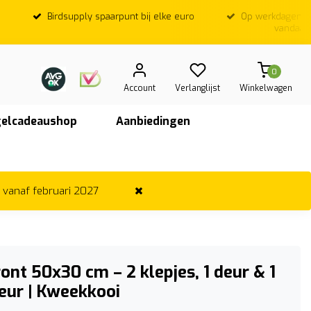
Birdsupply spaarpunt bij elke euro
Op werkdagen; Voor
vandaag ver
0
Account
Verlanglijst
Winkelwagen
elcadeaushop
Aanbiedingen
r vanaf februari 2027
ont 50x30 cm – 2 klepjes, 1 deur & 1
eur | Kweekkooi