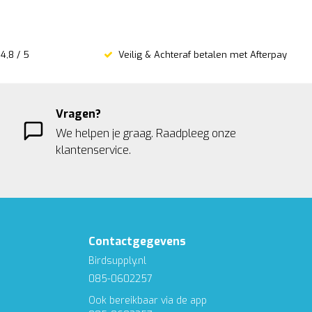
4,8 / 5
Veilig & Achteraf betalen met Afterpay
Vragen?
We helpen je graag. Raadpleeg onze
klantenservice.
Contactgegevens
Birdsupply.nl
085-0602257
Ook bereikbaar via de app