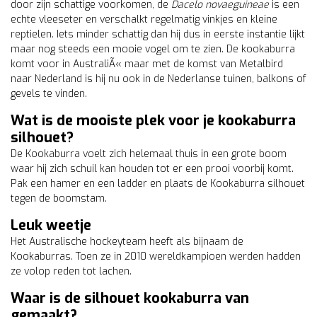
door zijn schattige voorkomen, de
Dacelo novaeguineae
is een
echte vleeseter en verschalkt regelmatig vinkjes en kleine
reptielen. Iets minder schattig dan hij dus in eerste instantie lijkt
maar nog steeds een mooie vogel om te zien. De kookaburra
komt voor in AustraliÃ« maar met de komst van Metalbird
naar Nederland is hij nu ook in de Nederlanse tuinen, balkons of
gevels te vinden.
Wat is de mooiste plek voor je kookaburra
silhouet?
De Kookaburra voelt zich helemaal thuis in een grote boom
waar hij zich schuil kan houden tot er een prooi voorbij komt.
Pak een hamer en een ladder en plaats de Kookaburra silhouet
tegen de boomstam.
Leuk weetje
Het Australische hockeyteam heeft als bijnaam de
Kookaburras. Toen ze in 2010 wereldkampioen werden hadden
ze volop reden tot lachen.
Waar is de silhouet kookaburra van
gemaakt?