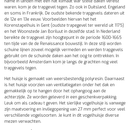
name in landen met een nat klimaat war steile daken vereist
waren, kom je de trapgevel tegen. Zo ook in Duitsland, Engeland
en soms in Frankrijk. De oudste bekende trapgevels dateren uit
de 12e en 13e eeuw. Voorbeelden hiervan het het
Korenstapelhuis in Gent (oudste trapegevel ter wereld uit 1175)
en het Woonstede Jan Boriluut in dezelfde stad. In Nederland
bereikte de trapgevel zijn hoogtepunt in de periode 1600-1665
ten tijde van de de Renaissance bouwstijl. In deze stijl worden
schuine lijnen zoveel mogelijk vermeden en werden trapgevels
gebruikt om de schuinde daken aan het oog te onttrekken. In
bijvoorbeeld Amsterdam kom je langs de grachten nog veel
trapgevels tegen.
Het huisje is gemaakt van weersbestendig polyresin. Daarnaast
is het huisje voorzien van ventilatiegaten onder het dak en
gemakkelijk op te hangen door het ophangoog aan de
achterzijde. Ze worden geleverd in een geschenkverpakking.
Leuk om als cadeau t geven. Het sierlijke vogelhuisje is vanwege
zijn maatvoering en invliegopening van 27 mm perfect voor veel
verschillende vogelsoorten. Je kunt in dit
vogelhuisje
diverse
mezen verwachten.