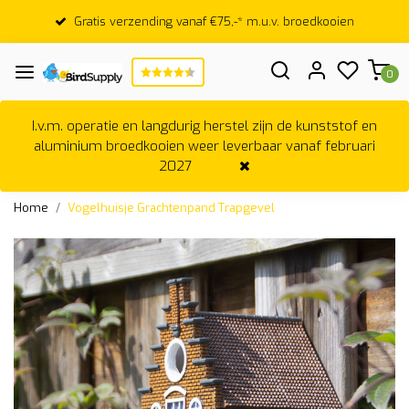
Gratis verzending vanaf €75,-* m.u.v. broedkooien
0
I.v.m. operatie en langdurig herstel zijn de kunststof en
aluminium broedkooien weer leverbaar vanaf februari
2027
Home
Vogelhuisje Grachtenpand Trapgevel