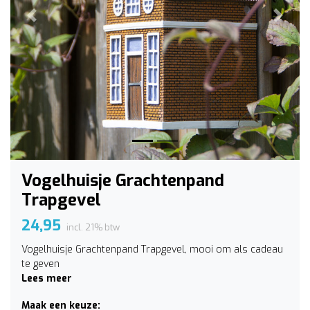
Vorige
Volge
Vogelhuisje Grachtenpand
Trapgevel
24,95
incl. 21% btw
Vogelhuisje Grachtenpand Trapgevel, mooi om als cadeau
te geven
Lees meer
Maak een keuze: