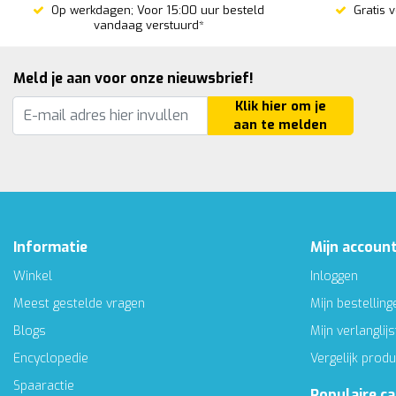
Op werkdagen; Voor 15:00 uur besteld
Gratis 
vandaag verstuurd*
Meld je aan voor onze nieuwsbrief!
Klik hier om je
aan te melden
Informatie
Mijn accoun
Winkel
Inloggen
Meest gestelde vragen
Mijn bestelling
Blogs
Mijn verlanglijs
Encyclopedie
Vergelijk prod
Spaaractie
Populaire c