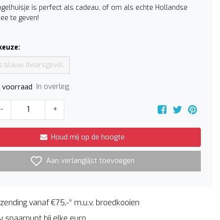
ogelhuisje is perfect als cadeau, of om als echte Hollandse
ee te geven!
keuze:
s blauw dwarsgevel
In overleg
p voorraad
-
+
Houd mij op de hoogte
Aan verlanglijst toevoegen
zending vanaf €75,-* m.u.v. broedkooien
 spaarpunt bij elke euro