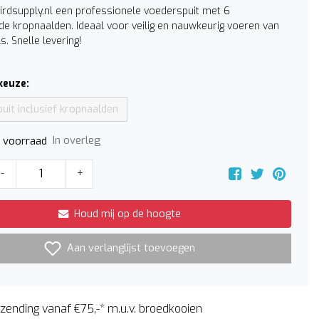
Birdsupply.nl een professionele voederspuit met 6
nde kropnaalden. Ideaal voor veilig en nauwkeurig voeren van
s. Snelle levering!
keuze:
uit inclusief kropnaalden
In overleg
p voorraad
-
+
Houd mij op de hoogte
Aan verlanglijst toevoegen
zending vanaf €75,-* m.u.v. broedkooien