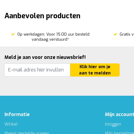
Aanbevolen producten
Op werkdagen; Voor 15:00 uur besteld
Gratis 
vandaag verstuurd*
Meld je aan voor onze nieuwsbrief!
Klik hier om je
aan te melden
Informatie
Mijn accoun
Winkel
Inloggen
Meest gestelde vragen
Mijn bestelling