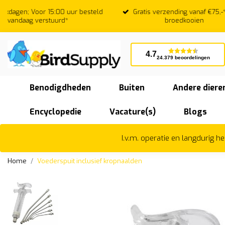
Gratis verzending vanaf €75,-* m.u.v.
Beoordeeld
broedkooien
4.7
24.379 beoordelingen
Benodigdheden
Buiten
Andere diere
Encyclopedie
Vacature(s)
Blogs
I.v.m. operatie en langdurig 
Home
Voederspuit inclusief kropnaalden