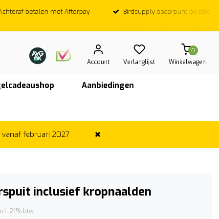
Birdsupply spaarpunt bij elke euro
Op werkdagen; Voor
vandaag ver
0
Account
Verlanglijst
Winkelwagen
elcadeaushop
Aanbiedingen
r vanaf februari 2027
spuit inclusief kropnaalden
ncl. 21% btw