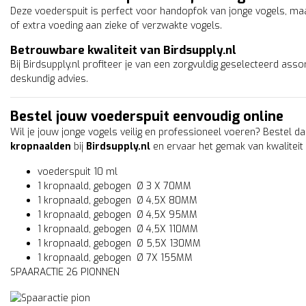
Deze voederspuit is perfect voor handopfok van jonge vogels, ma
of extra voeding aan zieke of verzwakte vogels.
Betrouwbare kwaliteit van Birdsupply.nl
Bij Birdsupply.nl profiteer je van een zorgvuldig geselecteerd ass
deskundig advies.
Bestel jouw voederspuit eenvoudig online
Wil je jouw jonge vogels veilig en professioneel voeren? Bestel 
kropnaalden
bij
Birdsupply.nl
en ervaar het gemak van kwaliteit
voederspuit 10 ml
1 kropnaald, gebogen Ø 3 X 70MM
1 kropnaald, gebogen Ø 4,5X 80MM
1 kropnaald, gebogen Ø 4,5X 95MM
1 kropnaald, gebogen Ø 4,5X 110MM
1 kropnaald, gebogen Ø 5,5X 130MM
1 kropnaald, gebogen Ø 7X 155MM
SPAARACTIE 26 PIONNEN