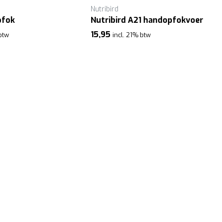
Nutribird
pfok
Nutribird A21 handopfokvoer
15,95
 btw
incl. 21% btw