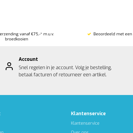
verzending vanaf €75,-* m.u.v.
Beoordeeld met een 
broedkooien
Account
Snel regelen in je account. Volg je bestelling,
betaal facturen of retourneer een artikel.
t
Klantenservice
Klantenservice
en
Over ons