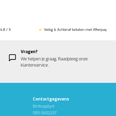
4,8 / 5
Veilig & Achteraf betalen met Afterpay
Vragen?
We helpen je graag. Raadpleeg onze
klantenservice.
Contactgegevens
Birdsupply.nl
085-0602257