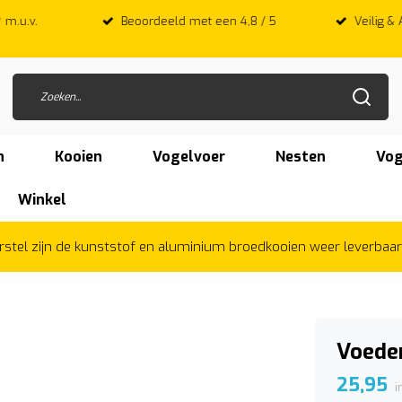
 met een 4,8 / 5
Veilig & Achteraf betalen met Afterpay
n
Kooien
Vogelvoer
Nesten
Vog
Winkel
herstel zijn de kunststof en aluminium broedkooien weer leverbaa
Voeder
25,95
i