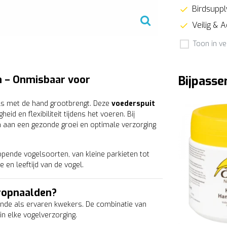
Birdsupply
Veilig & 
Toon in ve
n – Onmisbaar voor
Bijpasse
els met de hand grootbrengt. Deze
voederspuit
eid en flexibiliteit tijdens het voeren. Bij
n aan een gezonde groei en optimale verzorging
opende vogelsoorten, van kleine parkieten tot
 en leeftijd van de vogel.
ropnaalden?
nde als ervaren kwekers. De combinatie van
n elke vogelverzorging.