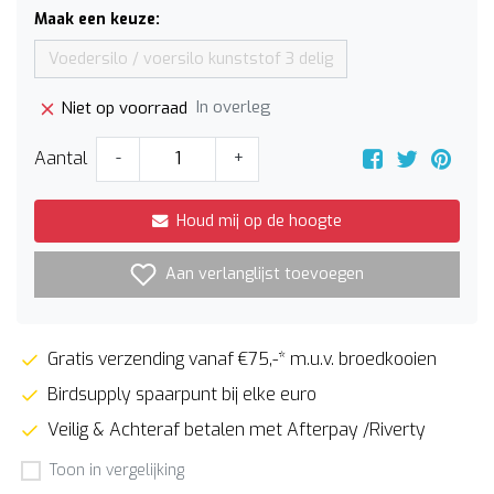
Maak een keuze:
Voedersilo / voersilo kunststof 3 delig
In overleg
Niet op voorraad
Aantal
-
+
Houd mij op de hoogte
Aan verlanglijst toevoegen
Gratis verzending vanaf €75,-* m.u.v. broedkooien
Birdsupply spaarpunt bij elke euro
Veilig & Achteraf betalen met Afterpay /Riverty
Toon in vergelijking