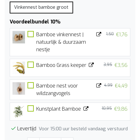
Vinkennest bamboe groot
Voordeelbundel 10%
Bamboe vinkennest |
1,50
€1,76
natuurlijk & duurzaam
nestje
Bamboo Grass keeper
3,95
€3,56
Bamboe nest voor
4,99
€4,49
wildzangvogels
Kunstplant Bamboe
10,95
€9,86
Levertijd
Voor 15:00 uur besteld vandaag verstuurd