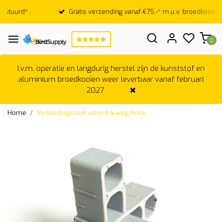
Gratis verzending vanaf €75,-* m.u.v. broedkooien
0
I.v.m. operatie en langdurig herstel zijn de kunststof en
aluminium broedkooien weer leverbaar vanaf februari
2027
Home
Verbindingsstuk volière 4-weg hoek