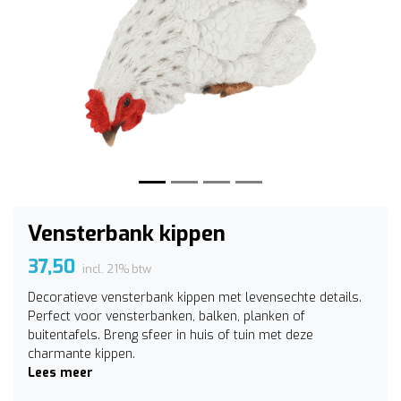
Vorige
Volge
Vensterbank kippen
37,50
incl. 21% btw
Decoratieve vensterbank kippen met levensechte details.
Perfect voor vensterbanken, balken, planken of
buitentafels. Breng sfeer in huis of tuin met deze
charmante kippen.
Lees meer