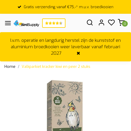
Gratis verzending vanaf €75,-* m.u.v. broedkooien
0
I.v.m. operatie en langdurig herstel zijn de kunststof en
aluminium broedkooien weer leverbaar vanaf februari
2027
Home
Valkparkiet kracker kiwi en peer 2 stuks