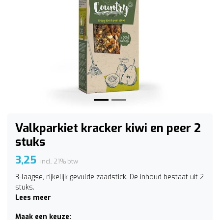
Vorige
Volge
Valkparkiet kracker kiwi en peer 2
stuks
3,25
incl. 21% btw
3-laagse, rijkelijk gevulde zaadstick. De inhoud bestaat uit 2
stuks.
Lees meer
Maak een keuze: