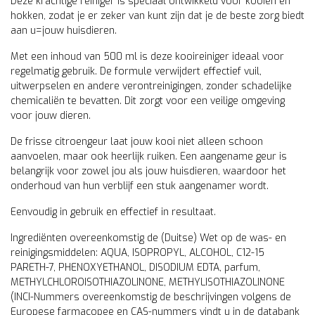
Deze krachtige reiniger is speciaal ontwikkeld voor kooien en
hokken, zodat je er zeker van kunt zijn dat je de beste zorg biedt
aan u=jouw huisdieren.
Met een inhoud van 500 ml is deze kooireiniger ideaal voor
regelmatig gebruik. De formule verwijdert effectief vuil,
uitwerpselen en andere verontreinigingen, zonder schadelijke
chemicaliën te bevatten. Dit zorgt voor een veilige omgeving
voor jouw dieren.
De frisse citroengeur laat jouw kooi niet alleen schoon
aanvoelen, maar ook heerlijk ruiken. Een aangename geur is
belangrijk voor zowel jou als jouw huisdieren, waardoor het
onderhoud van hun verblijf een stuk aangenamer wordt.
Eenvoudig in gebruik en effectief in resultaat.
Ingrediënten overeenkomstig de (Duitse) Wet op de was- en
reinigingsmiddelen: AQUA, ISOPROPYL, ALCOHOL, C12-15
PARETH-7, PHENOXYETHANOL, DISODIUM EDTA, parfum,
METHYLCHLOROISOTHIAZOLINONE, METHYLISOTHIAZOLINONE
(INCI-Nummers overeenkomstig de beschrijvingen volgens de
Europese farmacopee en CAS-nummers vindt u in de databank