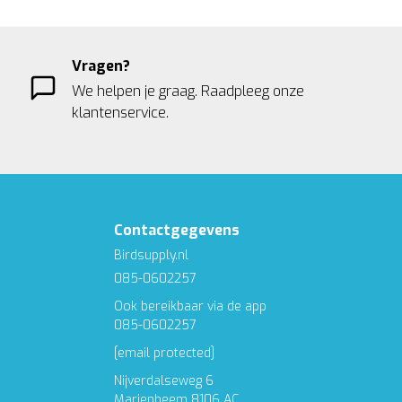
Vragen?
We helpen je graag. Raadpleeg onze
klantenservice.
Contactgegevens
Birdsupply.nl
085-0602257
Ook bereikbaar via de app
085-0602257
[email protected]
Nijverdalseweg 6
Marienheem 8106 AC