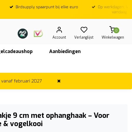
Birdsupply spaarpunt bij elke euro
Op werkdagen; Voor
vandaag ver
0
Account
Verlanglijst
Winkelwagen
elcadeaushop
Aanbiedingen
r vanaf februari 2027
akje 9 cm met ophanghaak – Voor
e & vogelkooi