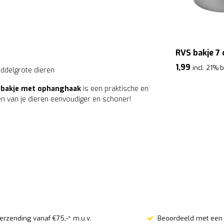
RVS bakje 7
1,99
incl. 21% 
iddelgrote dieren
 bakje met ophanghaak
is een praktische en
n van je dieren eenvoudiger en schoner!
verzending vanaf €75,-* m.u.v.
Beoordeeld met een 