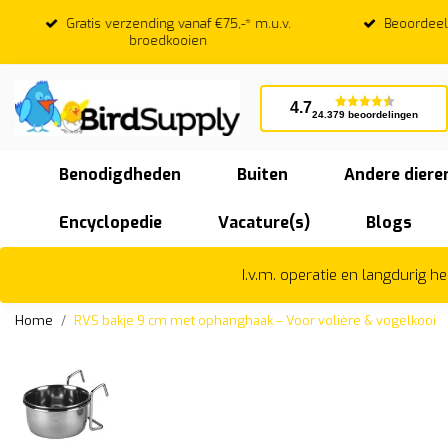
Gratis verzending vanaf €75,-* m.u.v.
Beoordeeld
broedkooien
4.7
24.379 beoordelingen
Benodigdheden
Buiten
Andere diere
Encyclopedie
Vacature(s)
Blogs
I.v.m. operatie en langdurig 
Home
RVS bakje 9 cm met ophanghaak – Voor volière & vogelkooi