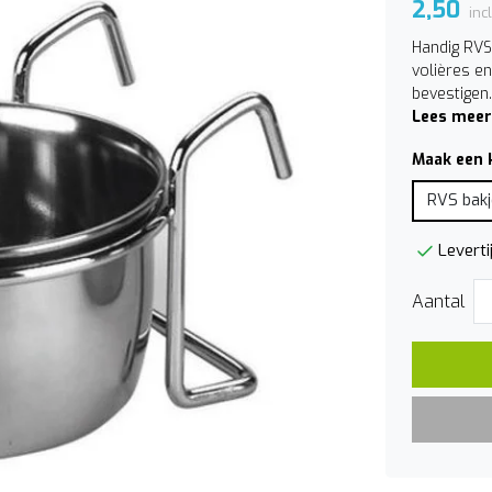
2,50
inc
Handig RVS
volières e
bevestigen.
Lees meer
Maak een 
RVS bak
Leverti
Aantal