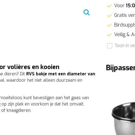
Voor
15:
Gratis ver
Birdsupply
Veilig & 
Toon in ve
or volières en kooien
Bijpasse
ne dieren? Dit
RVS bakje met een diameter van
aal, waardoor het niet alleen duurzaam en
t moeiteloos kunt bevestigen aan het gaas van
ig op zijn plek en voorkom je dat het omvalt.
 of knaagdieren.