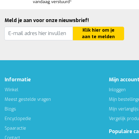
vandaag verstuurd*
Meld je aan voor onze nieuwsbrief!
Klik hier om je
aan te melden
Informatie
Mijn accoun
Winkel
Inloggen
Meest gestelde vragen
Mijn bestelling
Blogs
Mijn verlanglijs
Encyclopedie
Vergelijk prod
Spaaractie
Populaire c
Contact