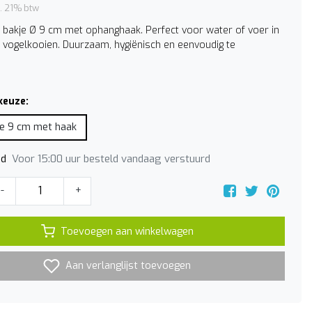
l. 21% btw
 bakje Ø 9 cm met ophanghaak. Perfect voor water of voer in
n vogelkooien. Duurzaam, hygiënisch en eenvoudig te
keuze:
je 9 cm met haak
Voor 15:00 uur besteld vandaag verstuurd
jd
-
+
Toevoegen aan winkelwagen
Aan verlanglijst toevoegen