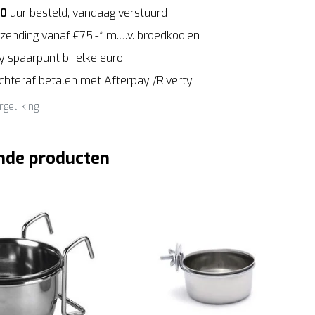
00
uur besteld, vandaag verstuurd
zending vanaf €75,-* m.u.v. broedkooien
 spaarpunt bij elke euro
Achteraf betalen met Afterpay /Riverty
rgelijking
nde producten