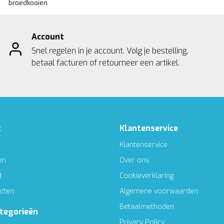
broedkooien
Account
Snel regelen in je account. Volg je bestelling,
betaal facturen of retourneer een artikel.
t
Klantenservice
Klantenservice
en
Over ons
t
Cookieverklaring
ucten
Algemene voorwaarden
Betaalmethoden
ategorieën
Privacy Policy