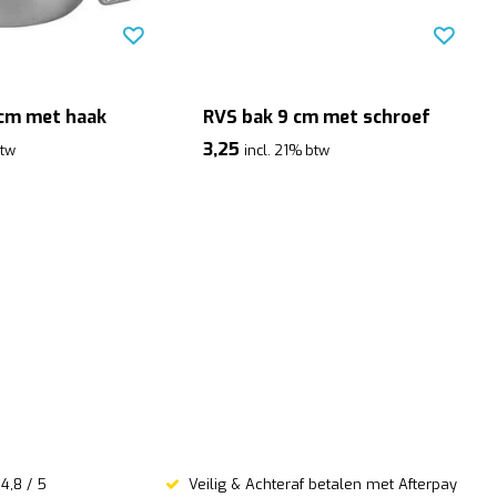
 cm met haak
RVS bak 9 cm met schroef
3,25
btw
incl. 21% btw
4,8 / 5
Veilig & Achteraf betalen met Afterpay