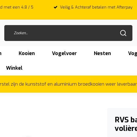
 met een 4,8 / 5
Veilig & Achteraf betalen met Afterpay
n
Kooien
Vogelvoer
Nesten
Vog
Winkel
herstel zijn de kunststof en aluminium broedkooien weer leverbaa
RVS b
volièr