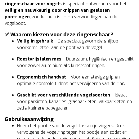
ringenschaar voor vogels
is speciaal ontworpen voor het
veilig en nauwkeurig doorknippen van gesloten
pootringen
, zonder het risico op verwondingen aan de
vogelpoot.
✅
Waarom kiezen voor deze ringenschaar?
Veilig in gebruik
– De speciaal gevormde snijkop
voorkomt letsel aan de poot van de vogel.
Roestvrijstalen mes
– Duurzaam, hygiënisch en geschikt
voor zowel aluminium als kunststof ringen.
Ergonomisch handvat
– Voor een stevige grip en
optimale controle tijdens het verwijderen van de ring.
Geschikt voor verschillende vogelsoorten
– Ideaal
voor parkieten, kanaries, grasparkieten, valkparkieten en
zelfs kleinere papegaaien.
Gebruiksaanwijzing
Neem het pootje van de vogel tussen je vingers. Druk
vervolgens de vogelring tegen het pootje aan zodat er
ruimte aan de andere zijde ontstaat. Knip aan deze zijde