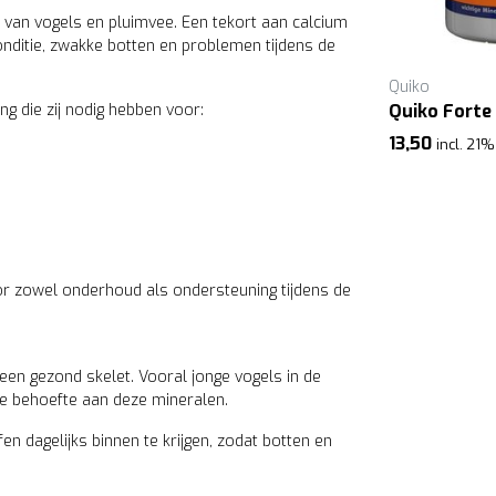
 van vogels en pluimvee. Een tekort aan calcium
onditie, zwakke botten en problemen tijdens de
Quiko
Quiko
ng die zij nodig hebben voor:
Quiko Vitamine A D E C
Quiko Forte
10,50
13,50
incl. 21% btw
incl. 21%
or zowel onderhoud als ondersteuning tijdens de
en gezond skelet. Vooral jonge vogels in de
e behoefte aan deze mineralen.
en dagelijks binnen te krijgen, zodat botten en