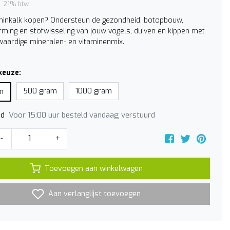
l. 21% btw
minkalk kopen? Ondersteun de gezondheid, botopbouw,
rming en stofwisseling van jouw vogels, duiven en kippen met
aardige mineralen- en vitaminenmix.
keuze:
500 gram
1000 gram
m
Voor 15:00 uur besteld vandaag verstuurd
jd
-
+
Toevoegen aan winkelwagen
Aan verlanglijst toevoegen