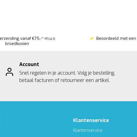
verzending vanaf €75,-* m.u.v.
Beoordeeld met een 
broedkooien
Account
Snel regelen in je account. Volg je bestelling,
betaal facturen of retourneer een artikel.
t
Klantenservice
Klantenservice