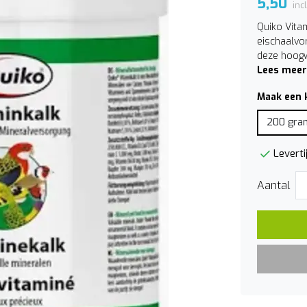
5,50
inc
Quiko Vita
eischaalvo
deze hoogw
Lees meer
Maak een 
200 gra
Leverti
Aantal