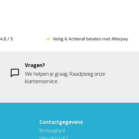
4,8 / 5
Veilig & Achteraf betalen met Afterpay
Vragen?
We helpen je graag. Raadpleeg onze
klantenservice.
Contactgegevens
Birdsupply.nl
085-0602257