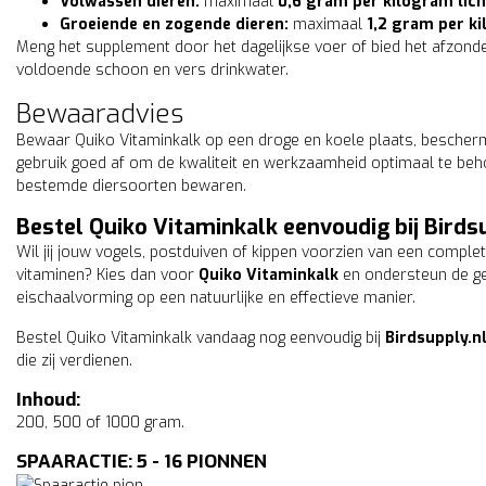
Volwassen dieren:
maximaal
0,6 gram per kilogram lic
Groeiende en zogende dieren:
maximaal
1,2 gram per k
Meng het supplement door het dagelijkse voer of bied het afzonderl
voldoende schoon en vers drinkwater.
Bewaaradvies
Bewaar Quiko Vitaminkalk op een droge en koele plaats, beschermd 
gebruik goed af om de kwaliteit en werkzaamheid optimaal te beho
bestemde diersoorten bewaren.
Bestel Quiko Vitaminkalk eenvoudig bij Birds
Wil jij jouw vogels, postduiven of kippen voorzien van een comple
vitaminen? Kies dan voor
Quiko Vitaminkalk
en ondersteun de ge
eischaalvorming op een natuurlijke en effectieve manier.
Bestel Quiko Vitaminkalk vandaag nog eenvoudig bij
Birdsupply.n
die zij verdienen.
Inhoud:
200, 500 of 1000 gram.
SPAARACTIE: 5 - 16 PIONNEN