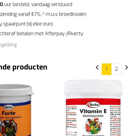
00
uur besteld, vandaag verstuurd
zending vanaf €75,-* m.u.v. broedkooien
 spaarpunt bij elke euro
Achteraf betalen met Afterpay /Riverty
rgelijking
nde producten
1
2