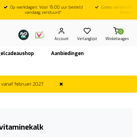
Op werkdagen; Voor 15:00 uur besteld
Gratis verzending v
vandaag verstuurd*
broedko
0
Account
Verlanglijst
Winkelwagen
elcadeaushop
Aanbiedingen
r vanaf februari 2027
vitaminekalk