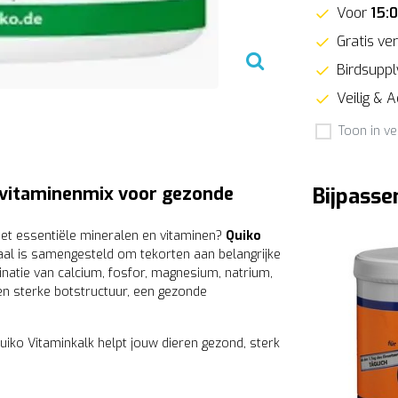
Voor
15:
Gratis ver
Birdsupply
Veilig & 
Toon in ve
 vitaminenmix voor gezonde
Bijpasse
met essentiële mineralen en vitaminen?
Quiko
aal is samengesteld om tekorten aan belangrijke
natie van calcium, fosfor, magnesium, natrium,
en sterke botstructuur, een gezonde
Quiko Vitaminkalk helpt jouw dieren gezond, sterk