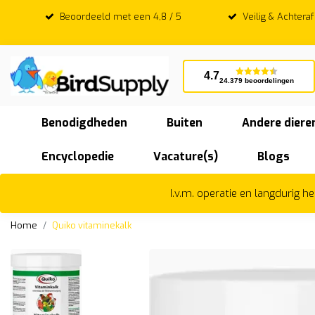
Beoordeeld met een 4,8 / 5
Veilig & Achtera
4.7
24.379 beoordelingen
Benodigdheden
Buiten
Andere diere
Encyclopedie
Vacature(s)
Blogs
I.v.m. operatie en langdurig 
Home
Quiko vitaminekalk