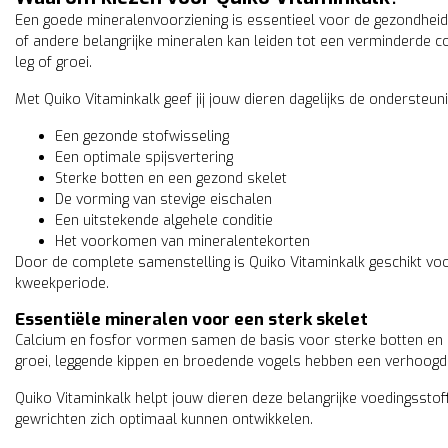
Een goede mineralenvoorziening is essentieel voor de gezondheid
of andere belangrijke mineralen kan leiden tot een verminderde c
leg of groei.
Quiko
o Vitacombex
Met Quiko Vitaminkalk geef jij jouw dieren dagelijks de ondersteuni
Quiko multivitamine
ivitamine
5,50
incl. 21% btw
Een gezonde stofwisseling
incl. 21% btw
Een optimale spijsvertering
Sterke botten en een gezond skelet
De vorming van stevige eischalen
Een uitstekende algehele conditie
Het voorkomen van mineralentekorten
Door de complete samenstelling is Quiko Vitaminkalk geschikt vo
kweekperiode.
Essentiële mineralen voor een sterk skelet
Calcium en fosfor vormen samen de basis voor sterke botten en e
groei, leggende kippen en broedende vogels hebben een verhoogd
Quiko Vitaminkalk helpt jouw dieren deze belangrijke voedingsstoff
gewrichten zich optimaal kunnen ontwikkelen.