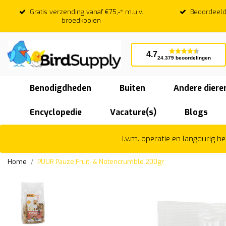
Gratis verzending vanaf €75,-* m.u.v.
Beoordeeld
broedkooien
4.7
24.379 beoordelingen
Benodigdheden
Buiten
Andere diere
Encyclopedie
Vacature(s)
Blogs
I.v.m. operatie en langdurig 
Home
PUUR Pauze Fruit- & Notencrumble 200gr