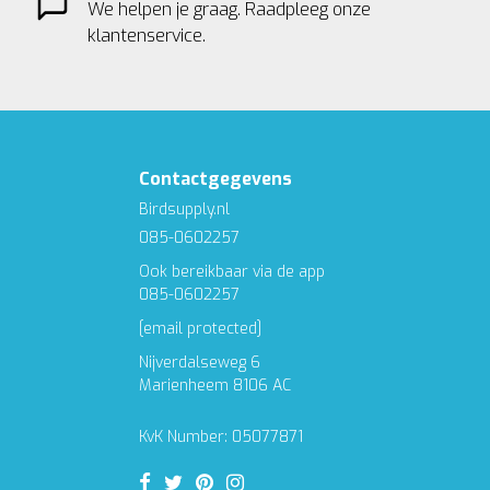
We helpen je graag. Raadpleeg onze
klantenservice.
Contactgegevens
Birdsupply.nl
085-0602257
Ook bereikbaar via de app
085-0602257
[email protected]
Nijverdalseweg 6
Marienheem 8106 AC
KvK Number: 05077871