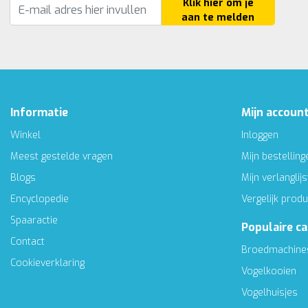
Klik hier om je
aan te melden
Informatie
Mijn accoun
Winkel
Inloggen
Meest gestelde vragen
Mijn bestelling
Blogs
Mijn verlanglijs
Encyclopedie
Vergelijk prod
Spaaractie
Populaire c
Contact
Broedmachine
Cookieverklaring
Vogelkooien
Vogelhuisjes