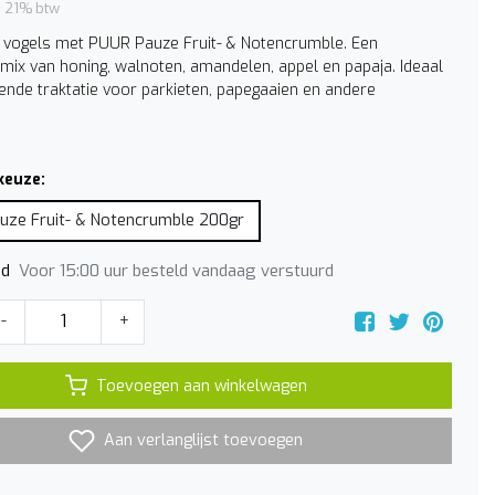
l. 21% btw
vogels met PUUR Pauze Fruit- & Notencrumble. Een
 mix van honing, walnoten, amandelen, appel en papaja. Ideaal
lende traktatie voor parkieten, papegaaien en andere
keuze:
uze Fruit- & Notencrumble 200gr
Voor 15:00 uur besteld vandaag verstuurd
jd
-
+
Toevoegen aan winkelwagen
Aan verlanglijst toevoegen