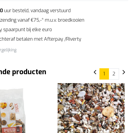
00
uur besteld, vandaag verstuurd
zending vanaf €75,-* m.u.v. broedkooien
 spaarpunt bij elke euro
Achteraf betalen met Afterpay /Riverty
rgelijking
nde producten
1
2