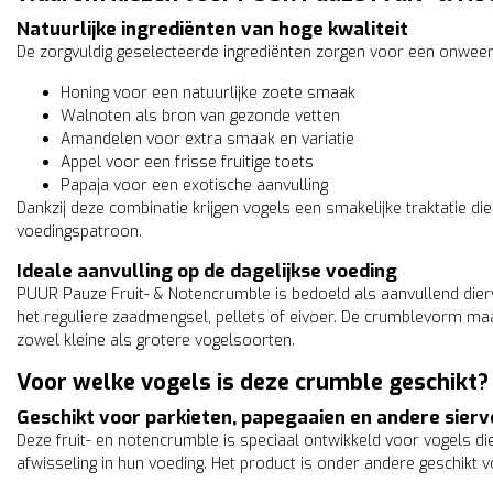
Natuurlijke ingrediënten van hoge kwaliteit
De zorgvuldig geselecteerde ingrediënten zorgen voor een onwee
Honing voor een natuurlijke zoete smaak
Deli Nature
Walnoten als bron van gezonde vetten
Deli Nature papegaaienza
Amandelen voor extra smaak en variatie
Appel voor een frisse fruitige toets
9,95
incl. 21% btw
Papaja voor een exotische aanvulling
Dankzij deze combinatie krijgen vogels een smakelijke traktatie di
voedingspatroon.
Ideale aanvulling op de dagelijkse voeding
PUUR Pauze Fruit- & Notencrumble is bedoeld als aanvullend die
het reguliere zaadmengsel, pellets of eivoer. De crumblevorm m
zowel kleine als grotere vogelsoorten.
Voor welke vogels is deze crumble geschikt?
Geschikt voor parkieten, papegaaien en andere sier
Deze fruit- en notencrumble is speciaal ontwikkeld voor vogels die
afwisseling in hun voeding. Het product is onder andere geschikt v