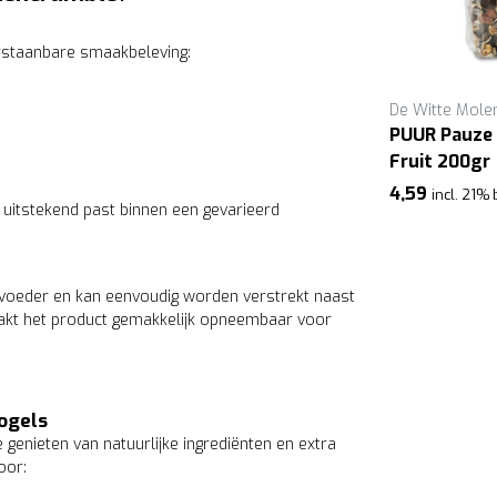
rstaanbare smaakbeleving:
Slaats
De Witte Mole
ad
Ara noten en fruit speciaal
PUUR Pauze 
Slaats
Fruit 200gr
10,50
4,59
incl. 21% btw
incl. 21%
e uitstekend past binnen een gevarieerd
rvoeder en kan eenvoudig worden verstrekt naast
aakt het product gemakkelijk opneembaar voor
vogels
 genieten van natuurlijke ingrediënten en extra
oor: