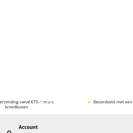
verzending vanaf €75,-* m.u.v.
Beoordeeld met een 
broedkooien
Account