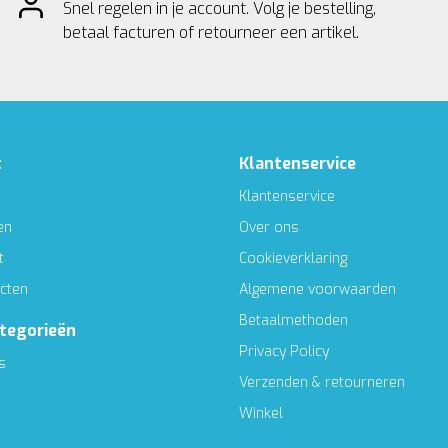
Snel regelen in je account. Volg je bestelling,
betaal facturen of retourneer een artikel.
t
Klantenservice
Klantenservice
en
Over ons
t
Cookieverklaring
ucten
Algemene voorwaarden
Betaalmethoden
ategorieën
Privacy Policy
s
Verzenden & retourneren
Winkel