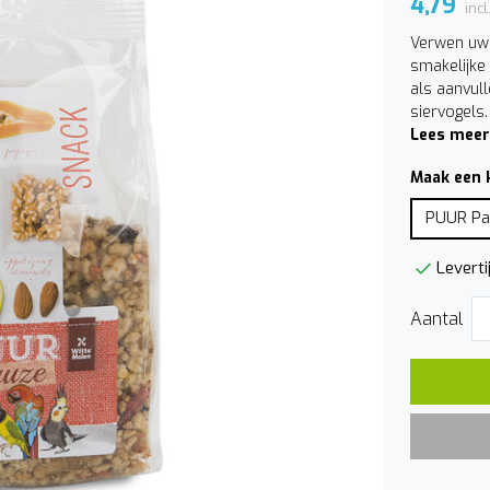
4,79
inc
Verwen uw 
smakelijke
als aanvul
siervogels.
Lees meer
Maak een 
PUUR Pa
Leverti
Aantal