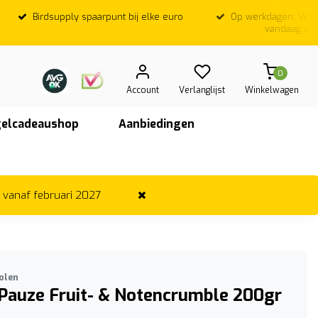
Birdsupply spaarpunt bij elke euro
Op werkdagen; Voor
vandaag ver
0
Account
Verlanglijst
Winkelwagen
elcadeaushop
Aanbiedingen
r vanaf februari 2027
olen
Pauze Fruit- & Notencrumble 200gr