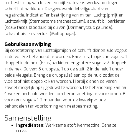
ter bestrijding van luizen en mijten. Tevens werkzaam tegen
schurft bij parkieten. Diergeneesmiddel vrijgesteld van
registratie. Indicatie: Ter bestrijding van mijten. Luchtpijpmijt en
luchtzakmijt (Sternostoma tracheacolum), schurft bij parkieten
(scaly face), bloedluis bij duiven (Dermanyssus gallinea),
schachtluis en veerluis (Mallophaga).
Gebruiksaanwijzing
Bij constatering van luchtpijpmijten of schurft dienen alle vogels
in de volière behandeld te worden. Kanaries, tropische vogels: 1
druppel in de nek. (Gras)parkieten en grotere vogels: 2 druppels
in de nek. Duiven: 5 druppels, 1 op de stuit, 2 in de nek, 1 onder
beide vleugels. Breng de druppel(s) aan op de huid zodat de
vloeistof niet opgepikt kan worden. Hierbij dienen de veren
zoveel mogelijk opzij geduwd te worden. De behandeling kan na
4 weken herhaald worden, om herbesmetting te voorkomen. Bij
voorkeur vogels 1-2 maanden voor de kweekperiode
behandelen ter voorkoming van nestbesmetting.
Samenstelling
Ingrediënten
:
Werkzame stof: Ivermectine. Gehalte:
0,12%.