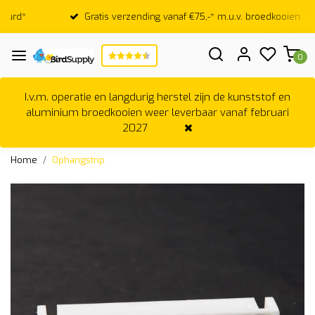
Gratis verzending vanaf €75,-* m.u.v. broedkooien
0
I.v.m. operatie en langdurig herstel zijn de kunststof en
aluminium broedkooien weer leverbaar vanaf februari
2027
Home
Ophangstrip