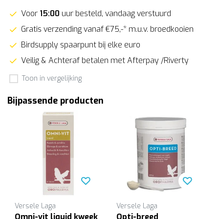
Voor
15:00
uur besteld, vandaag verstuurd
Gratis verzending vanaf €75,-* m.u.v. broedkooien
Birdsupply spaarpunt bij elke euro
Veilig & Achteraf betalen met Afterpay /Riverty
Toon in vergelijking
Bijpassende producten
Versele Laga
Versele Laga
Omni-vit liquid kweek
Opti-breed