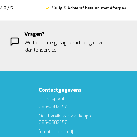
4,8 / 5
Veilig & Achteraf betalen met Afterpay
Vragen?
We helpen je graag. Raadpleeg onze
klantenservice.
Contactgegevens
Birdsupply.nl
085-0602257
Ook bereikbaar via de app
085-0602257
[email protected]