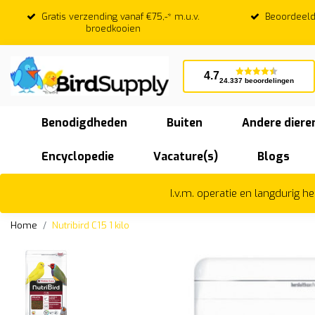
Gratis verzending vanaf €75,-* m.u.v.
Beoordeeld
broedkooien
4.7
24.337 beoordelingen
Benodigdheden
Buiten
Andere diere
Encyclopedie
Vacature(s)
Blogs
I.v.m. operatie en langdurig 
Home
Nutribird C15 1 kilo