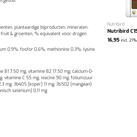
ergestel
Nutribird
oenten, plantaardige bijproducten, mineralen,
Nutribird C1
 fruit & groenten, % equivalent voor drogen
16,95
incl. 21
ium 0,9%, fosfor 0,6%, methionine 0,3%, lysine
ne B1 7,50 mg, vitamine B2 17,50 mg, calcium-D-
, vitamine C 55 mg, niacine 90 mg, foliumzuur
 2,3 mg, 3b405 (koper) 11 mg, 3b502 (mangaan)
anisch selenium) 0,11 mg