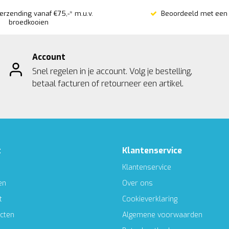
verzending vanaf €75,-* m.u.v.
Beoordeeld met een 
broedkooien
Account
Snel regelen in je account. Volg je bestelling,
betaal facturen of retourneer een artikel.
t
Klantenservice
Klantenservice
en
Over ons
t
Cookieverklaring
ucten
Algemene voorwaarden