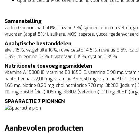
Optimale calcium-fosforverhouding voor een gezond beend
Samenstelling
zaden (kanariezaad 50%, lijnzaad 5%), granen, oliën en vetten, gr
vruchten (appel 5%*), suikers, MOS, tagetes, yucca *gedehydreerd
Analytische bestanddelen
eiwit 15%, vetgehalte 16%, ruwe celstof 4,5%, ruwe as 8,5%, calc
0,9%, threonine 0,4%, tryptofaan 0,15%, cystine 0,35%
Nutritionele toevoegingsmiddelen
vitamine A 15000 IE, vitamine D3 1650 IE, vitamine E 90 mg, vitami
pantothenaat 22,00 mg, vitamine B6 6,50 mg, vitamine B12 0,03 mg
1,65 mg, biotine 0,29 mg, cholinechloride 770 mg, 3b202 (jodium)
110 mg, 3b603 (zink) 105 mg, 3b802 (selenium) 0,11 mg, 3b811 (org
SPAARACTIE 7 PIONNEN
Aanbevolen producten