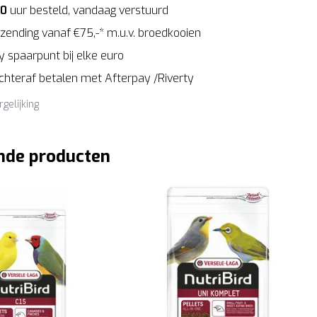
00
uur besteld, vandaag verstuurd
zending vanaf €75,-* m.u.v. broedkooien
 spaarpunt bij elke euro
Achteraf betalen met Afterpay /Riverty
rgelijking
nde producten