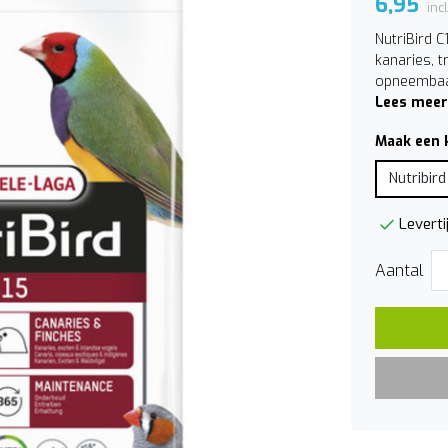
6,95
inc
NutriBird 
kanaries, t
opneembaar
Lees meer
Maak een 
Nutribird
Leverti
Aantal