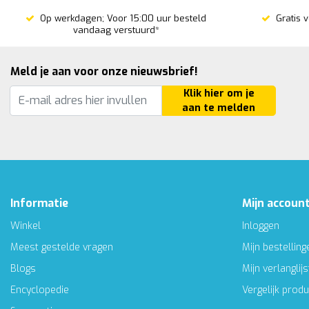
Op werkdagen; Voor 15:00 uur besteld
Gratis 
vandaag verstuurd*
Meld je aan voor onze nieuwsbrief!
Klik hier om je
aan te melden
Informatie
Mijn accoun
Winkel
Inloggen
Meest gestelde vragen
Mijn bestelling
Blogs
Mijn verlanglijs
Encyclopedie
Vergelijk prod