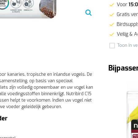
Voor
15:
Gratis ver
Birdsupply
Veilig & 
Toon in ve
Bijpasse
or kanaries, tropische en inlandse vogels. De
amenstelling, op basis van speciaal
lets zijn volledig opneembaar en uw vogel kan
le voedingsstoffen binnenkrijgt. Nutribird C15
sen helpt te voorkomen. Indien uw vogel niet
e voeder geleidelijk gebeuren.
der