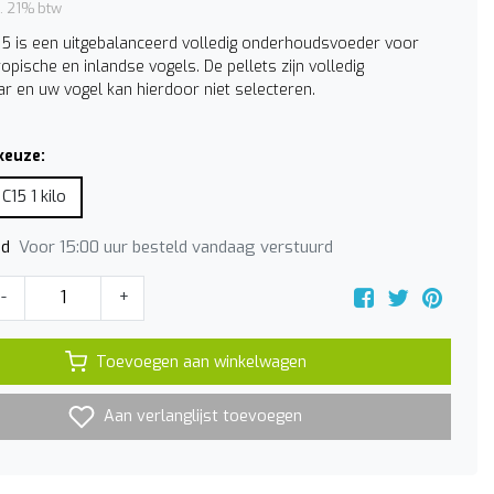
l. 21% btw
C15 is een uitgebalanceerd volledig onderhoudsvoeder voor
ropische en inlandse vogels. De pellets zijn volledig
 en uw vogel kan hierdoor niet selecteren.
keuze:
 C15 1 kilo
Voor 15:00 uur besteld vandaag verstuurd
jd
-
+
Toevoegen aan winkelwagen
Aan verlanglijst toevoegen