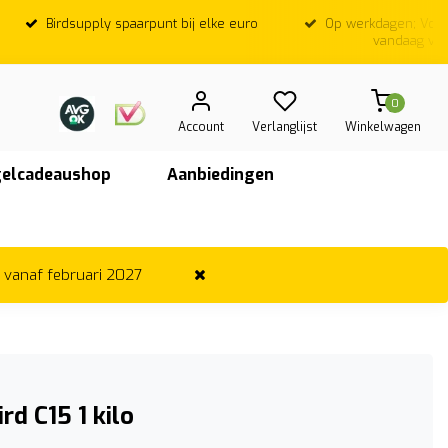
Birdsupply spaarpunt bij elke euro
Op werkdagen; Voor
vandaag ver
0
Account
Verlanglijst
Winkelwagen
elcadeaushop
Aanbiedingen
r vanaf februari 2027
rd C15 1 kilo