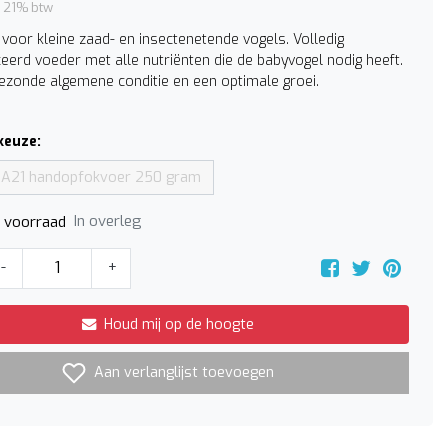
. 21% btw
voor kleine zaad- en insectenetende vogels. Volledig
eerd voeder met alle nutriënten die de babyvogel nodig heeft.
ezonde algemene conditie en een optimale groei.
keuze:
d A21 handopfokvoer 250 gram
In overleg
p voorraad
-
+
Houd mij op de hoogte
Aan verlanglijst toevoegen