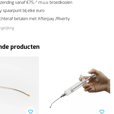
zending vanaf €75,-* m.u.v. broedkooien
 spaarpunt bij elke euro
Achteraf betalen met Afterpay /Riverty
rgelijking
nde producten