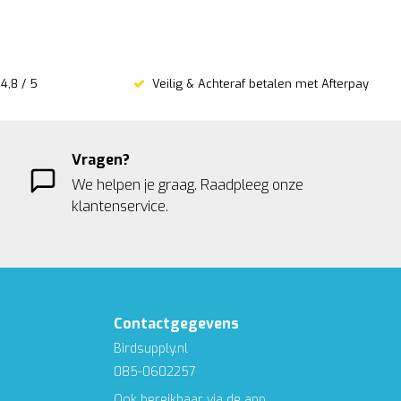
4,8 / 5
Veilig & Achteraf betalen met Afterpay
Vragen?
We helpen je graag. Raadpleeg onze
klantenservice.
Contactgegevens
Birdsupply.nl
085-0602257
Ook bereikbaar via de app