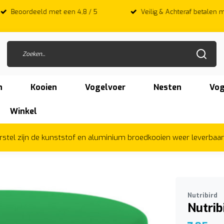
 met een 4,8 / 5
Veilig & Achteraf betalen met Afterpay
n
Kooien
Vogelvoer
Nesten
Vog
Winkel
herstel zijn de kunststof en aluminium broedkooien weer leverbaa
Nutribird
Nutri