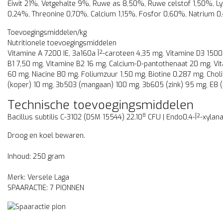
Eiwit 21%, Vetgehalte 9%, Ruwe as 8,50%, Ruwe celstof 1,50%, Ly
0,24%, Threonine 0,70%, Calcium 1,15%, Fosfor 0,60%, Natrium 
Toevoegingsmiddelen/kg
Nutritionele toevoegingsmiddelen
Vitamine A 7200 IE, 3a160a Î²-caroteen 4,35 mg, Vitamine D3 1500
B1 7,50 mg, Vitamine B2 16 mg, Calcium-D-pantothenaat 20 mg, Vi
60 mg, Niacine 80 mg, Foliumzuur 1,50 mg, Biotine 0,287 mg, Chol
(koper) 10 mg, 3b503 (mangaan) 100 mg, 3b605 (zink) 95 mg, E8 
Technische toevoegingsmiddelen
8
Bacillus subtilis C-3102 (DSM 15544)
22.10
CFU | Endo0,4-Î²-xylana
Droog en koel bewaren.
Inhoud: 250 gram
Merk: Versele Laga
SPAARACTIE: 7 PIONNEN