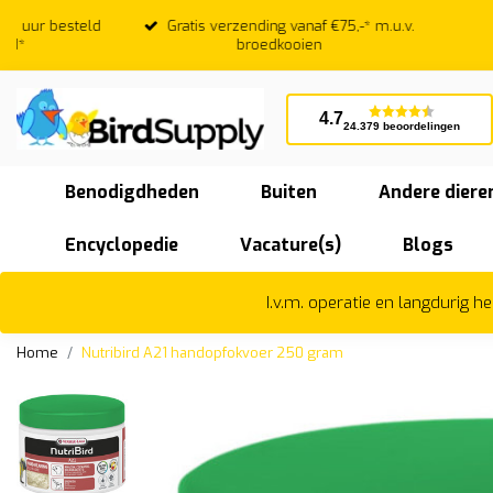
Gratis verzending vanaf €75,-* m.u.v.
Beoordeeld
broedkooien
4.7
24.379 beoordelingen
Benodigdheden
Buiten
Andere diere
Encyclopedie
Vacature(s)
Blogs
I.v.m. operatie en langdurig 
Home
Nutribird A21 handopfokvoer 250 gram