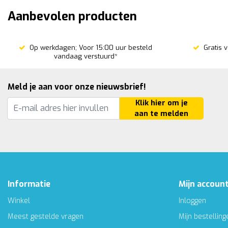
Aanbevolen producten
Op werkdagen; Voor 15:00 uur besteld
Gratis 
vandaag verstuurd*
Meld je aan voor onze nieuwsbrief!
Klik hier om je
aan te melden
Informatie
Mijn accoun
Winkel
Inloggen
Meest gestelde vragen
Mijn bestelling