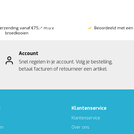
verzending vanaf €75,-* m.u.v.
Beoordeeld met een 
broedkooien
Account
Snel regelen in je account. Volg je bestelling,
betaal facturen of retourneer een artikel.
t
Klantenservice
Klantenservice
en
Over ons