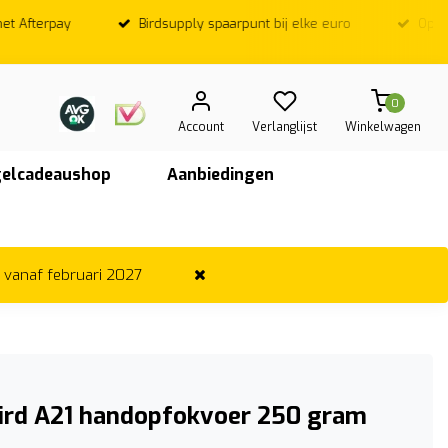
Birdsupply spaarpunt bij elke euro
Op werkdagen; Voor
vandaag ver
0
Account
Verlanglijst
Winkelwagen
elcadeaushop
Aanbiedingen
r vanaf februari 2027
bird A21 handopfokvoer 250 gram