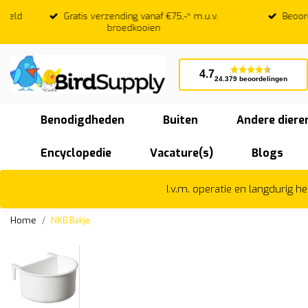
Gratis verzending vanaf €75,-* m.u.v.
Beoordeeld
broedkooien
4.7
24.379 beoordelingen
Benodigdheden
Buiten
Andere diere
Encyclopedie
Vacature(s)
Blogs
I.v.m. operatie en langdurig 
Home
NKB Bakje