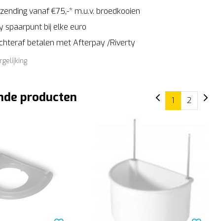
zending vanaf €75,-* m.u.v. broedkooien
 spaarpunt bij elke euro
Achteraf betalen met Afterpay /Riverty
rgelijking
nde producten
1
2