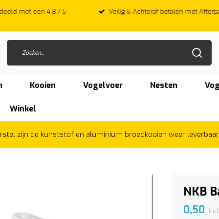
 met een 4,8 / 5
Veilig & Achteraf betalen met Afterpay
n
Kooien
Vogelvoer
Nesten
Vog
Winkel
herstel zijn de kunststof en aluminium broedkooien weer leverbaa
NKB B
0,50
inc