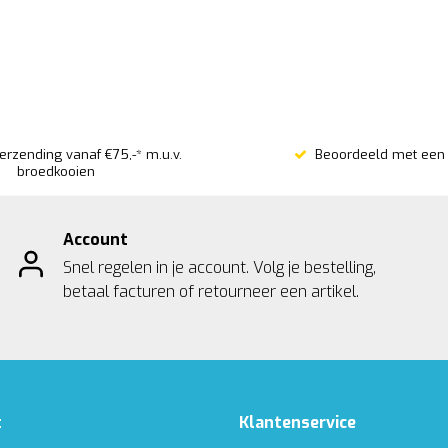
verzending vanaf €75,-* m.u.v.
Beoordeeld met een 
broedkooien
Account
Snel regelen in je account. Volg je bestelling,
betaal facturen of retourneer een artikel.
t
Klantenservice