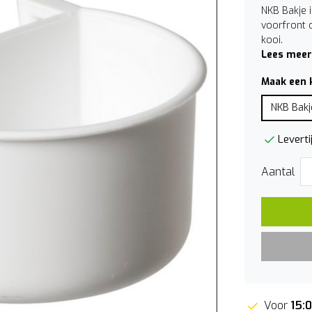
NKB Bakje 
voorfront o
kooi.
Lees meer
Maak een 
NKB Bakj
Leverti
Aantal
Voor
15: