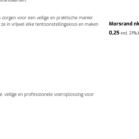
standaarden.
s
zorgen voor een veilige en praktische manier
Kunststof TT kooi
Morsrand nk
e in vrijwel elke tentoonstellingskooi en maken
39,95
0,25
incl. 21% btw
incl. 21%
, veilige en professionele voeroplossing voor