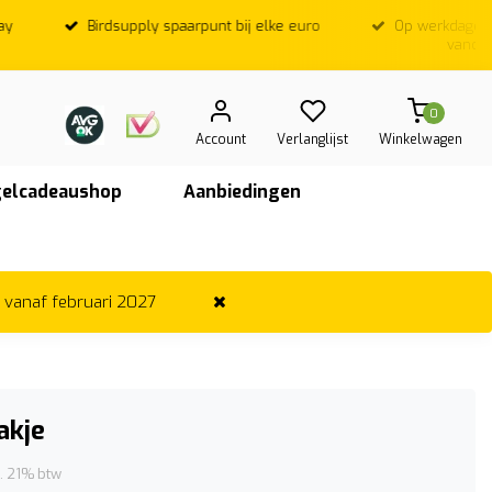
Birdsupply spaarpunt bij elke euro
Op werkdagen; Voor
vandaag ver
0
Account
Verlanglijst
Winkelwagen
elcadeaushop
Aanbiedingen
r vanaf februari 2027
akje
l. 21% btw