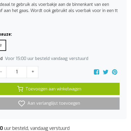
ideaal te gebruik als voerbakje aan de binnenkant van een
f aan het gaas. Wordt ook gebruikt als voerbak voor in een tt
keuze:
e
Voor 15:00 uur besteld vandaag verstuurd
jd
-
+
Toevoegen aan winkelwagen
Aan verlanglijst toevoegen
00
uur besteld, vandaag verstuurd