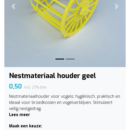
Vorige
Volge
Nestmateriaal houder geel
0,50
incl. 21% btw
Nestmateriaalhouder voor vogels: hygiënisch, praktisch en
ideaal voor broedkooien en vogelverblijven. Stimuleert
veilig nestgedrag.
Lees meer
Maak een keuze: