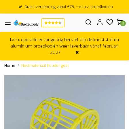
Gratis verzending vanaf €75,-* m.u.v. broedkooien
0
I.v.m. operatie en langdurig herstel zijn de kunststof en
aluminium broedkooien weer leverbaar vanaf februari
2027
Home
Nestmateriaal houder geel