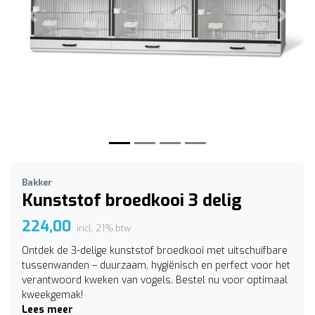
Vorige
Volge
Bakker
Kunststof broedkooi 3 delig
224,00
incl. 21% btw
Ontdek de 3-delige kunststof broedkooi met uitschuifbare
tussenwanden – duurzaam, hygiënisch en perfect voor het
verantwoord kweken van vogels. Bestel nu voor optimaal
kweekgemak!
Lees meer