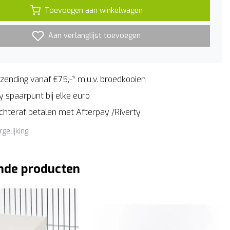
Toevoegen aan winkelwagen
Aan verlanglijst toevoegen
zending vanaf €75,-* m.u.v. broedkooien
 spaarpunt bij elke euro
Achteraf betalen met Afterpay /Riverty
rgelijking
nde producten