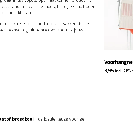
ng waarin uw vogels optimaal kunnen broeden en
zoals randen boven de lades, handige schuifladen
nd binnenklimaat.
et een kunststof broedkooi van Bakker kies je
rp eenvoudig uit te breiden, zodat je jouw
Voorhangne
3,95
incl. 21% 
tstof broedkooi
– de ideale keuze voor een