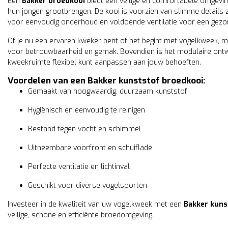
Een
Bakker broedkooi
biedt een veilige en comfortabele omgevi
hun jongen grootbrengen. De kooi is voorzien van slimme details 
voor eenvoudig onderhoud en voldoende ventilatie voor een gezo
Of je nu een ervaren kweker bent of net begint met vogelkweek, m
voor betrouwbaarheid en gemak. Bovendien is het modulaire ontwe
kweekruimte flexibel kunt aanpassen aan jouw behoeften.
Voordelen van een Bakker kunststof broedkooi:
Gemaakt van hoogwaardig, duurzaam kunststof
Hygiënisch en eenvoudig te reinigen
Bestand tegen vocht en schimmel
Uitneembare voorfront en schuiflade
Perfecte ventilatie en lichtinval
Geschikt voor diverse vogelsoorten
Investeer in de kwaliteit van uw vogelkweek met een
Bakker kuns
veilige, schone en efficiënte broedomgeving.