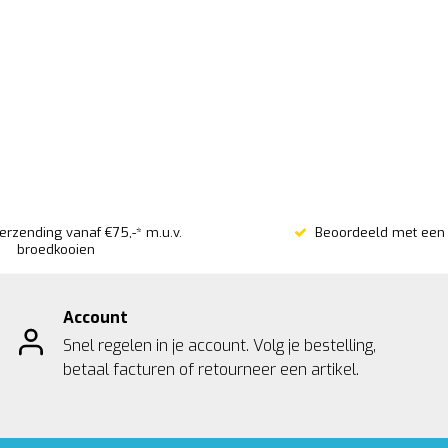
verzending vanaf €75,-* m.u.v.
Beoordeeld met een 
broedkooien
Account
Snel regelen in je account. Volg je bestelling,
betaal facturen of retourneer een artikel.