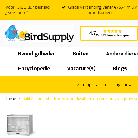
Gratis verzending vanaf €75,-* m.u.v.
Beoordeeld
broedkooien
4.7
24.379 beoordelingen
Benodigdheden
Buiten
Andere diere
Encyclopedie
Vacature(s)
Blogs
I.v.m. operatie en langdurig 
Home
Bakker kunststof broedkooi – kwaliteit en comfort voor jouw v