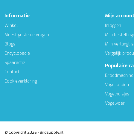
Informatie
Mijn accoun
Winkel
Inloggen
Meest gestelde vragen
Mijn bestelling
Blogs
Mijn verlanglijs
Encyclopedie
Vergelijk prod
Spaaractie
Populaire c
Contact
Broedmachine
Cookieverklaring
Vogelkooien
Vogelhuisjes
Vogelvoer
© Copyright 2026 - Birdsupply.nl