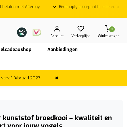
Birdsupply spaarpunt bij elke euro
Op werkdagen; Voor
vandaag ver
0
Account
Verlanglijst
Winkelwagen
elcadeaushop
Aanbiedingen
r vanaf februari 2027
 kunststof broedkooi – kwaliteit en
rt voor jouw vogels