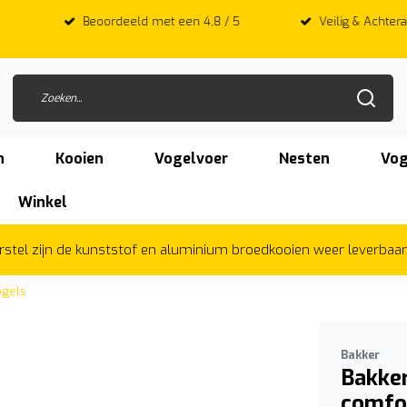
 met een 4,8 / 5
Veilig & Achteraf betalen met Afterpay
n
Kooien
Vogelvoer
Nesten
Vog
Winkel
herstel zijn de kunststof en aluminium broedkooien weer leverbaa
ogels
Bakker
Bakker
comfo