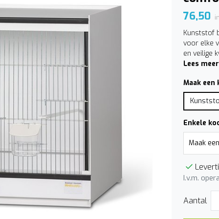
76,50
i
Kunststof 
voor elke 
en veilige
Lees meer
Maak een 
Kunststo
Enkele koo
Leverti
I.v.m. oper
Aantal