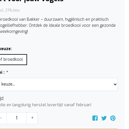
ncl. 21% btw
broedkooi van Bakker – duurzaam, hygiënisch en praktisch
vogelliefhebber. Ontdek de ideale broedkooi voor een gezonde
 kweekomgeving!
keuze:
f broedkooi
i :
*
jd
atie en langdurig herstel levertijd vanaf februari
-
+