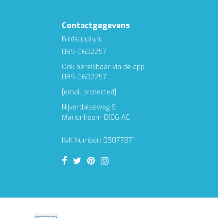
Contactgegevens
Birdsupply.nl
085-0602257
Ook bereikbaar via de app
085-0602257
[email protected]
Nijverdalseweg 6
Marienheem 8106 AC
KvK Number: 05077871