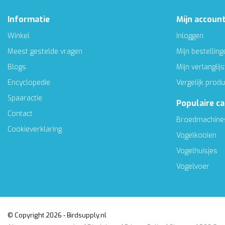
Informatie
Mijn accoun
Winkel
Inloggen
Meest gestelde vragen
Mijn bestelling
Blogs
Mijn verlanglijs
Encyclopedie
Vergelijk prod
Spaaractie
Populaire c
Contact
Broedmachine
Cookieverklaring
Vogelkooien
Vogelhuisjes
Vogelvoer
© Copyright 2026 - Birdsupply.nl