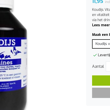
11,95
inc
Koudijs Vi
en vitalite
via het dri
Lees meer
Maak een 
Koudijs 
Leverti
Aantal