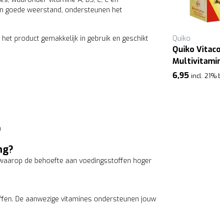
een goede weerstand, ondersteunen het
 het product gemakkelijk in gebruik en geschikt
Quiko
Quiko
Quiko Vitamine A D E C
Quiko Vita
Multivitami
10,50
incl. 21% btw
6,95
incl. 21%
n
ng?
waarop de behoefte aan voedingsstoffen hoger
ffen. De aanwezige vitamines ondersteunen jouw