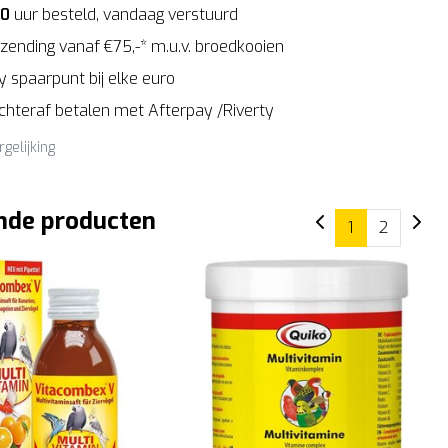
00
uur besteld, vandaag verstuurd
zending vanaf €75,-* m.u.v. broedkooien
 spaarpunt bij elke euro
Achteraf betalen met Afterpay /Riverty
rgelijking
nde producten
1
2