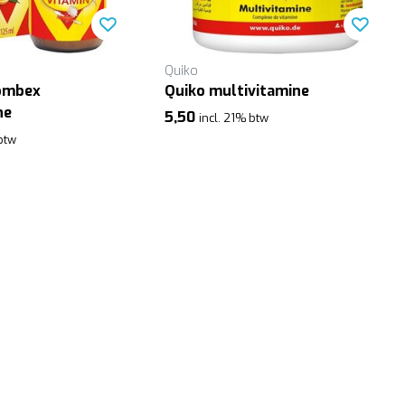
Quiko
combex
Quiko multivitamine
ne
5,50
incl. 21% btw
 btw