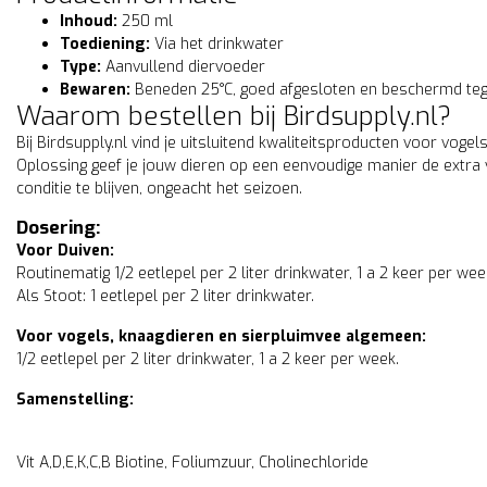
Inhoud:
250 ml
Toediening:
Via het drinkwater
Type:
Aanvullend diervoeder
Bewaren:
Beneden 25°C, goed afgesloten en beschermd tegen 
Waarom bestellen bij Birdsupply.nl?
Bij Birdsupply.nl vind je uitsluitend kwaliteitsproducten voor voge
Oplossing geef je jouw dieren op een eenvoudige manier de extra 
conditie te blijven, ongeacht het seizoen.
Dosering:
Voor Duiven:
Routinematig 1/2 eetlepel per 2 liter drinkwater, 1 a 2 keer per wee
Als Stoot: 1 eetlepel per 2 liter drinkwater.
Voor vogels, knaagdieren en sierpluimvee algemeen:
1/2 eetlepel per 2 liter drinkwater, 1 a 2 keer per week.
Samenstelling:
Vit A,D,E,K,C,B Biotine, Foliumzuur, Cholinechloride