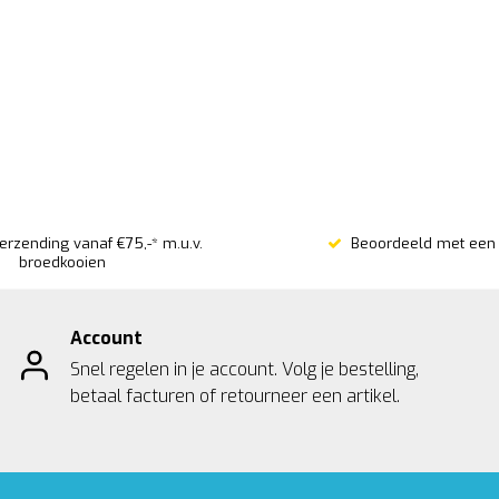
verzending vanaf €75,-* m.u.v.
Beoordeeld met een 
broedkooien
Account
Snel regelen in je account. Volg je bestelling,
betaal facturen of retourneer een artikel.