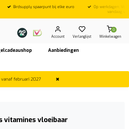
Birdsupply spaarpunt bij elke euro
Op werkdagen; Voor
vandaag ver
0
Account
Verlanglijst
Winkelwagen
elcadeaushop
Aanbiedingen
r vanaf februari 2027
s vitamines vloeibaar