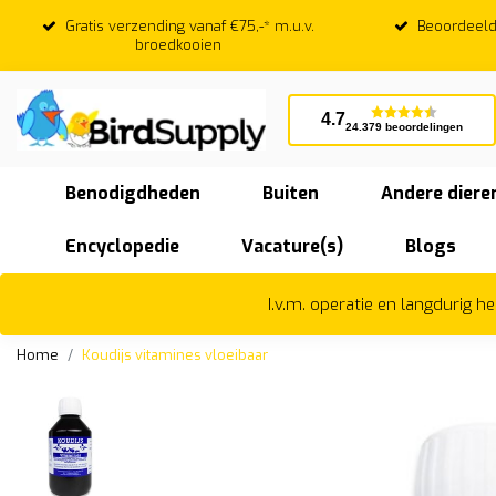
Gratis verzending vanaf €75,-* m.u.v.
Beoordeeld
broedkooien
4.7
24.379 beoordelingen
Benodigdheden
Buiten
Andere diere
Encyclopedie
Vacature(s)
Blogs
I.v.m. operatie en langdurig 
Home
Koudijs vitamines vloeibaar