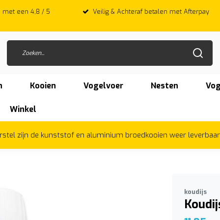
 met een 4,8 / 5
Veilig & Achteraf betalen met Afterpay
n
Kooien
Vogelvoer
Nesten
Vog
Winkel
herstel zijn de kunststof en aluminium broedkooien weer leverbaa
koudijs
Koudij