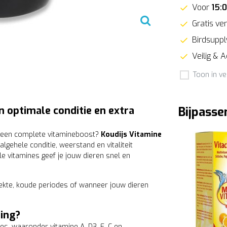
Voor
15:
Gratis ver
Birdsupply
Veilig & 
Toon in ve
 optimale conditie en extra
Bijpasse
an een complete vitamineboost?
Koudijs Vitamine
lgehele conditie, weerstand en vitaliteit
e vitamines geef je jouw dieren snel en
ziekte, koude periodes of wanneer jouw dieren
ing?
s, waaronder vitamine A, D3, E, C en