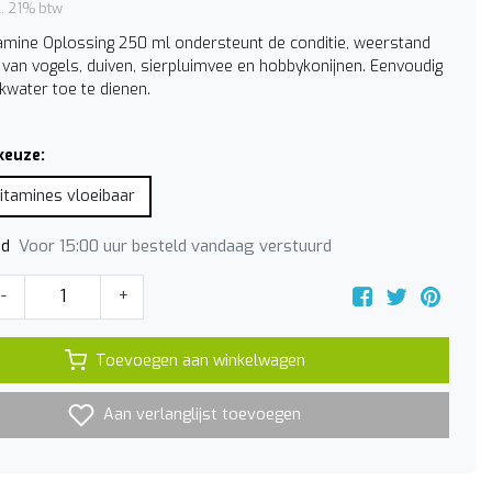
l. 21% btw
tamine Oplossing 250 ml ondersteunt de conditie, weerstand
it van vogels, duiven, sierpluimvee en hobbykonijnen. Eenvoudig
nkwater toe te dienen.
keuze:
vitamines vloeibaar
Voor 15:00 uur besteld vandaag verstuurd
jd
-
+
Toevoegen aan winkelwagen
Aan verlanglijst toevoegen