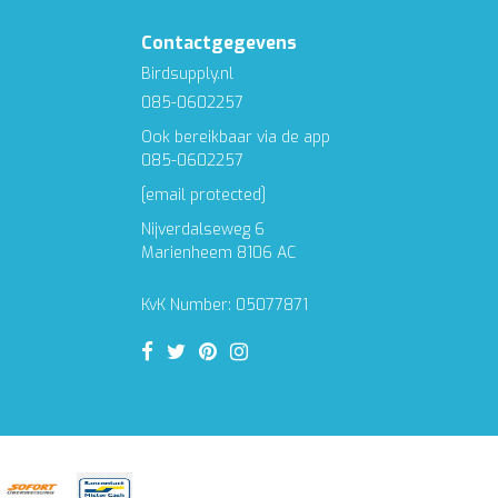
Contactgegevens
Birdsupply.nl
085-0602257
Ook bereikbaar via de app
085-0602257
[email protected]
Nijverdalseweg 6
Marienheem 8106 AC
KvK Number: 05077871