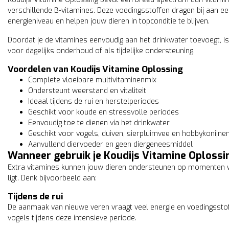
verschillende B-vitamines. Deze voedingsstoffen dragen bij aan 
energieniveau en helpen jouw dieren in topconditie te blijven.
Doordat je de vitamines eenvoudig aan het drinkwater toevoegt, is
Quiko
voor dagelijks onderhoud of als tijdelijke ondersteuning.
Quiko multivitamine
5,50
incl. 21% btw
Voordelen van Koudijs Vitamine Oplossing
Complete vloeibare multivitaminenmix
Ondersteunt weerstand en vitaliteit
Ideaal tijdens de rui en herstelperiodes
Geschikt voor koude en stressvolle periodes
Eenvoudig toe te dienen via het drinkwater
Geschikt voor vogels, duiven, sierpluimvee en hobbykonijne
Aanvullend diervoeder en geen diergeneesmiddel
Wanneer gebruik je Koudijs Vitamine Oplossi
Extra vitamines kunnen jouw dieren ondersteunen op momenten 
ligt. Denk bijvoorbeeld aan:
Tijdens de rui
De aanmaak van nieuwe veren vraagt veel energie en voedingssto
vogels tijdens deze intensieve periode.