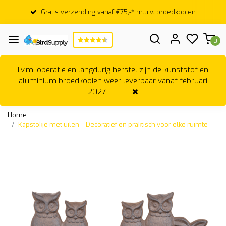
Gratis verzending vanaf €75,-* m.u.v. broedkooien
0
I.v.m. operatie en langdurig herstel zijn de kunststof en
aluminium broedkooien weer leverbaar vanaf februari
2027
Home
Kapstokje met uilen – Decoratief en praktisch voor elke ruimte