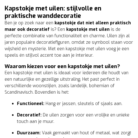
Kapstokje met uilen: stijlvolle en
praktische wanddecoratie
Ben je op zoek naar een
kapstokje dat niet alleen praktisch
maar ook decoratief
is? Een
kapstokje met uilen
is de
perfecte combinatie van functionaliteit en charme. Uilen zijn al
jaren populaire decoratiefiguren, omdat ze symbool staan voor
wijsheid en mysterie. Met een kapstokje met uilen voeg je een
speels én stijlvol accent toe aan je interieur.
Waarom kiezen voor een kapstokje met uilen?
Een kapstokje met uilen is ideaal voor iedereen die houdt van
een natuurlijke en gezellige uitstraling. Het past perfect in
verschillende woonstijlen, zoals landelijk, bohemian of
Scandinavisch. Bovendien is het:
Functioneel:
Hang er jassen, sleutels of sjaals aan.
Decoratief:
De uilen zorgen voor een vrolijke en unieke
touch aan je muur.
Duurzaam:
Vaak gemaakt van hout of metaal, wat zorgt