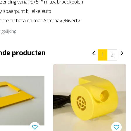
zending vanaf €75,-* m.u.v. broedkooien
 spaarpunt bij elke euro
Achteraf betalen met Afterpay /Riverty
rgelijking
nde producten
1
2