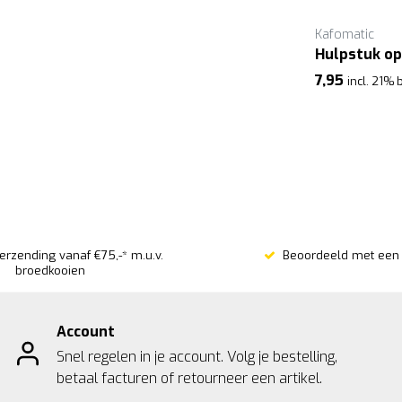
Kafomatic
Kafomatic
Opvangbak 1000 ml voor Kaf O
Hulpstuk o
r
Matic kafmolen
7,95
incl. 21% 
7,99
incl. 21% btw
verzending vanaf €75,-* m.u.v.
Beoordeeld met een 
broedkooien
Account
Snel regelen in je account. Volg je bestelling,
betaal facturen of retourneer een artikel.