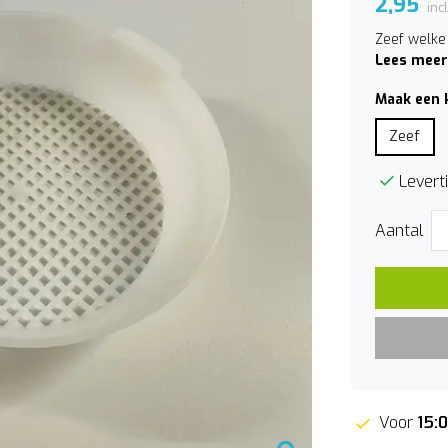
2,95
inc
Zeef welke
Lees meer
Maak een 
Zeef
Leverti
Aantal
Voor
15: