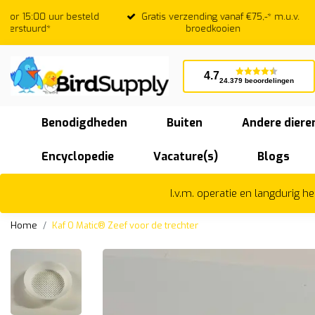
Gratis verzending vanaf €75,-* m.u.v.
Beoordeeld
broedkooien
4.7
24.379 beoordelingen
Benodigdheden
Buiten
Andere diere
Encyclopedie
Vacature(s)
Blogs
I.v.m. operatie en langdurig 
Home
Kaf O Matic® Zeef voor de trechter