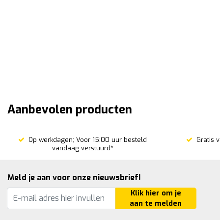
atic
Kafomatic
O Matic ® Kafmolen Large
Kafmolen / zaadzifter /
 het scheiden van veel kaf
zaadkuiser / kafzaadblaze
vogelzaad
5
79,95
incl. 21% btw
incl. 21% btw
Aanbevolen producten
Op werkdagen; Voor 15:00 uur besteld
Gratis 
vandaag verstuurd*
Meld je aan voor onze nieuwsbrief!
Klik hier om je
aan te melden