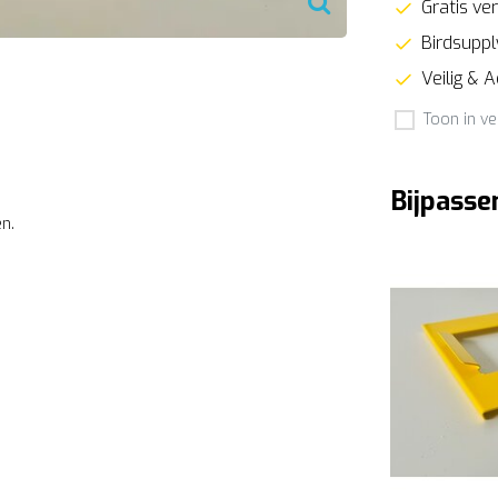
Gratis ver
Birdsupply
Veilig & 
Toon in ve
Bijpasse
n.