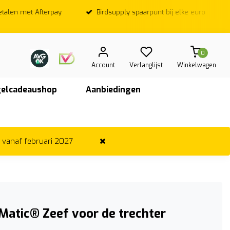
Birdsupply spaarpunt bij elke euro
Op werkdagen; Voor
vandaag ver
0
Account
Verlanglijst
Winkelwagen
elcadeaushop
Aanbiedingen
r vanaf februari 2027
Matic® Zeef voor de trechter