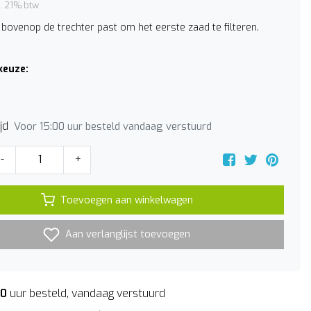
l. 21% btw
 bovenop de trechter past om het eerste zaad te filteren.
keuze:
jd
Voor 15:00 uur besteld vandaag verstuurd
-
+
Toevoegen aan winkelwagen
Aan verlanglijst toevoegen
00
uur besteld, vandaag verstuurd