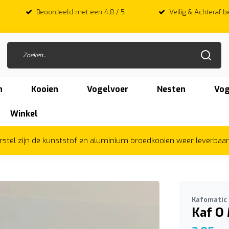
 met een 4,8 / 5
Veilig & Achteraf betalen met Afterpay
n
Kooien
Vogelvoer
Nesten
Vog
Winkel
herstel zijn de kunststof en aluminium broedkooien weer leverbaa
Kafomatic
Kaf O 