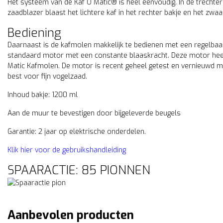
Het systeem van de Kaf O Matic® is heel een­voudig. In de trechter
zaadblazer blaast het lichtere kaf in het rechter bakje en het zwaar
Bediening
Daarnaast is de kafmolen makkelijk te bedienen met een regelbaar 
standaard motor met een constante blaaskracht. Deze motor heeft
Matic Kafmolen. De motor is recent geheel getest en vernieuwd m
best voor fijn vogelzaad.
Inhoud bakje: 1200 ml
Aan de muur te bevestigen door bijgeleverde beugels
Garantie: 2 jaar op elektrische onderdelen.
Klik hier voor de gebruikshandleiding
SPAARACTIE: 85 PIONNEN
Aanbevolen producten