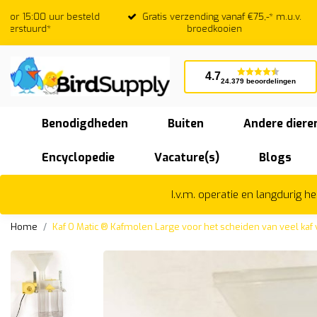
Gratis verzending vanaf €75,-* m.u.v.
Beoordeeld
broedkooien
4.7
24.379 beoordelingen
Benodigdheden
Buiten
Andere diere
Encyclopedie
Vacature(s)
Blogs
I.v.m. operatie en langdurig 
Home
Kaf O Matic ® Kafmolen Large voor het scheiden van veel kaf