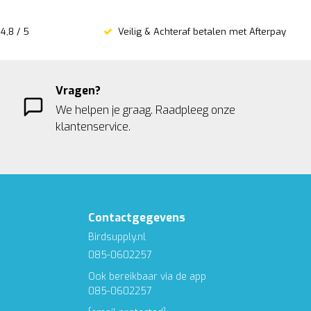
4,8 / 5
Veilig & Achteraf betalen met Afterpay
Vragen?
We helpen je graag. Raadpleeg onze
klantenservice.
Contactgegevens
Birdsupply.nl
085-0602257
Ook bereikbaar via de app
085-0602257