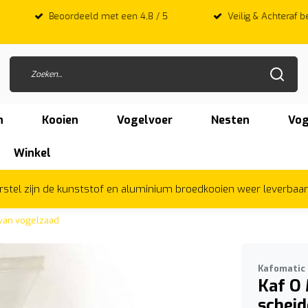
 met een 4,8 / 5
Veilig & Achteraf betalen met Afterpay
n
Kooien
Vogelvoer
Nesten
Vog
Winkel
herstel zijn de kunststof en aluminium broedkooien weer leverbaa
 van vogelzaad
Kafomatic
Kaf O 
scheid