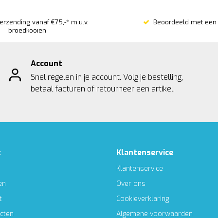
verzending vanaf €75,-* m.u.v.
Beoordeeld met een 
broedkooien
Account
Snel regelen in je account. Volg je bestelling,
betaal facturen of retourneer een artikel.
t
Klantenservice
Klantenservice
en
Over ons
t
Cookieverklaring
ucten
Algemene voorwaarden