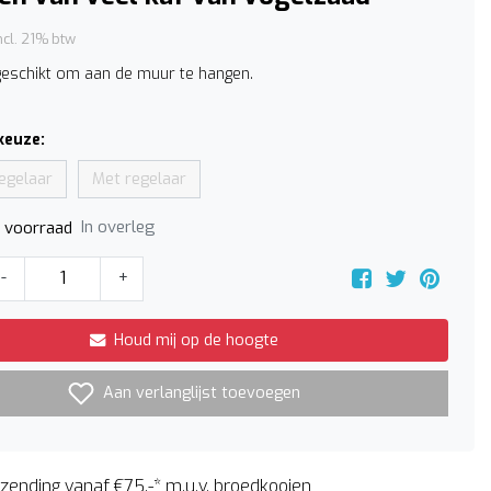
ncl. 21% btw
eschikt om aan de muur te hangen.
keuze:
egelaar
Met regelaar
In overleg
p voorraad
-
+
Houd mij op de hoogte
Aan verlanglijst toevoegen
zending vanaf €75,-* m.u.v. broedkooien