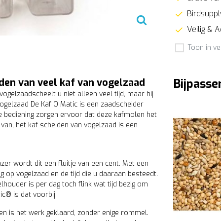
Birdsupply
Veilig & 
Toon in ve
den van veel kaf van vogelzaad
Bijpasse
gelzaadscheelt u niet alleen veel tijd, maar hij
ogelzaad De Kaf O Matic is een zaadscheider
ke bediening zorgen ervoor dat deze kafmolen het
 van, het kaf scheiden van vogelzaad is een
er wordt dit een fluitje van een cent. Met een
g op vogelzaad en de tijd die u daaraan besteedt.
houder is per dag toch flink wat tijd bezig om
c® is dat voorbij.
n is het werk geklaard, zonder enige rommel.