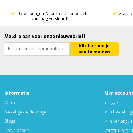
Op werkdagen; Voor 15:00 uur besteld
Gratis 
vandaag verstuurd*
Meld je aan voor onze nieuwsbrief!
Klik hier om je
aan te melden
Informatie
Mijn accoun
Winkel
Inloggen
Meest gestelde vragen
Mijn bestelling
Blogs
Mijn verlanglijs
Encyclopedie
Vergelijk prod