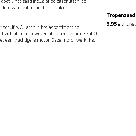
 doet u het zaad inclusief de zaadhulzen, de
dere zaad valt in het linker bakje.
Tropenzaad
5,95
incl. 21%
schuifje. Al jaren in het assortiment de
 zich al jaren bewezen als blazer voor de Kaf O
et een krachtigere motor. Deze motor werkt het