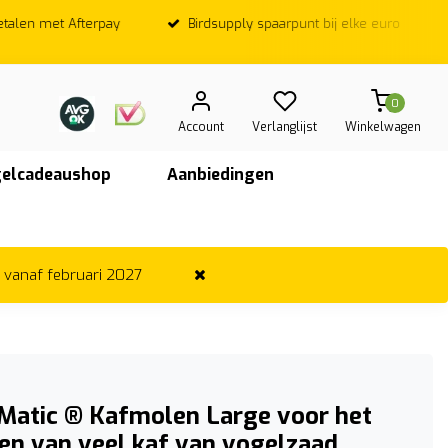
Birdsupply spaarpunt bij elke euro
Op werkdagen; Voor
vandaag ver
0
Account
Verlanglijst
Winkelwagen
elcadeaushop
Aanbiedingen
r vanaf februari 2027
Matic ® Kafmolen Large voor het
en van veel kaf van vogelzaad