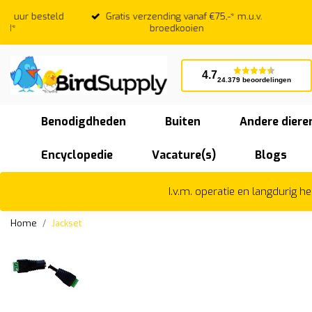
Gratis verzending vanaf €75,-* m.u.v.
Beoordeeld
broedkooien
4.7
24.379 beoordelingen
Benodigdheden
Buiten
Andere diere
Encyclopedie
Vacature(s)
Blogs
I.v.m. operatie en langdurig 
Home
Jackset