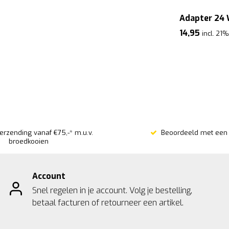
Adapter 24
14,95
incl. 21
verzending vanaf €75,-* m.u.v.
Beoordeeld met een 
broedkooien
Account
Snel regelen in je account. Volg je bestelling,
betaal facturen of retourneer een artikel.