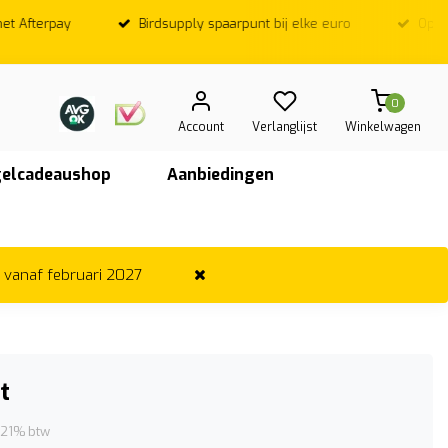
Birdsupply spaarpunt bij elke euro
Op werkdagen; Voor
vandaag ver
0
Account
Verlanglijst
Winkelwagen
elcadeaushop
Aanbiedingen
r vanaf februari 2027
t
. 21% btw