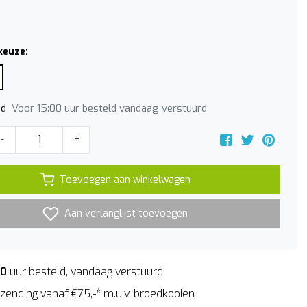
keuze:
Voor 15:00 uur besteld vandaag verstuurd
jd
-
+
Toevoegen aan winkelwagen
Aan verlanglijst toevoegen
00
uur besteld, vandaag verstuurd
zending vanaf €75,-* m.u.v. broedkooien