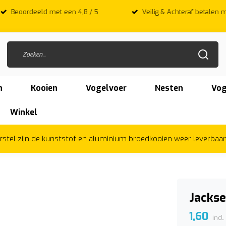
 met een 4,8 / 5
Veilig & Achteraf betalen met Afterpay
n
Kooien
Vogelvoer
Nesten
Vog
Winkel
herstel zijn de kunststof en aluminium broedkooien weer leverbaa
Jackse
1,60
incl