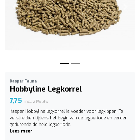
Vorige
Volge
Kasper Fauna
Hobbyline Legkorrel
7,75
incl. 21% btw
Kasper Hobbyline legkorrel is voeder voor legkippen. Te
verstrekken tijdens het begin van de legperiode en verder
gedurende de hele legperiode.
Lees meer