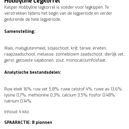
Hobbyline Legkorrel
Kasper Hobbyline legkorrel is voeder voor legkippen. Te
verstrekken tijdens het begin van de legperiode en verder
gedurende de hele legperiode.
Samenstelling:
Mais, maisglutenmeel, sojaschoot, krijt, tarwe, erwten,
raapzaadschoot, melasse, zonnebloem zaadschoot, dierlijk vet,
gerst, getoaste sajabonen, zout, monocalciumfosfaat.
Analytische bestandsdelen:
Ruw eiwit 16%, ruw vet 5,8%, ruwe celstof 4%, ruwe as 13,6%,
lysine 0,7%, methionine 0,3%, calcium 3,5%, fosfor 0,48%,
natrium 0,14%.
Inhoud: 4 kilo
SPAARACTIE: 8 pionnen