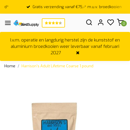
Gratis verzending vanaf €75,-* m.u.v. broedkooien
0
I.v.m. operatie en langdurig herstel zijn de kunststof en
aluminium broedkooien weer leverbaar vanaf februari
2027
Home
Harrison's Adult Lifetime Coarse 1 pound