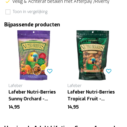
Veilig & Achteraf betalen met Afterpay /Riverty
Toon in vergelijking
Bijpassende producten
Lafeber
Lafeber
Lafeber Nutri-Berries
Lafeber Nutri-Berries
Sunny Orchard -
Tropical Fruit -
Papegaai 284 gram
Papegaai
14,95
14,95