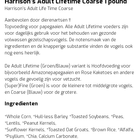
Harrison's Adult Lifetime Coarse 1 pound
Harrison's Adult Life Time Coarse
Aanbevolen door dierenartsen !!
Topvoeding voor papegaaien. Alle Adult Lifetime voeders zijn
voor dagelijks gebruik voor het behouden van gezonde
volwassen gezelschapsvogels. De notensmaak van de
ingredienten en de knapperige substantie vinden de vogels ook
nog eens heerlijk.
De Adult Lifetime (Groen/Blauw) variant is Hoofdvoeding voor
bijvoorbeeld Amazonepapegaaien en Rose Kaketoes en andere
vogels die gevoelig zijn voor vetzucht.
(Super)Fine (Groen) is voor de kleinere tot middelgrote vogels,
en Coarse (Blauw) voor de grotere.
Ingredienten
*Whole Corn, *Hull-less Barley, *Toasted Soybeans, *Peas,
*Lentils, *Peanut Kernels,
*Sunflower Kernels, *Toasted Oat Groats, *Brown Rice, *Alfalfa,
*Psyllium, *Chia, Calcium Carbonate,